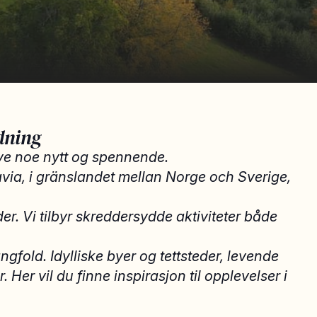
dning
leve noe nytt og spennende.
inavia, i gränslandet mellan Norge och Sverige,
der. Vi tilbyr skreddersydde aktiviteter både
ngfold. Idylliske byer og tettsteder, levende
 Her vil du finne inspirasjon til opplevelser i