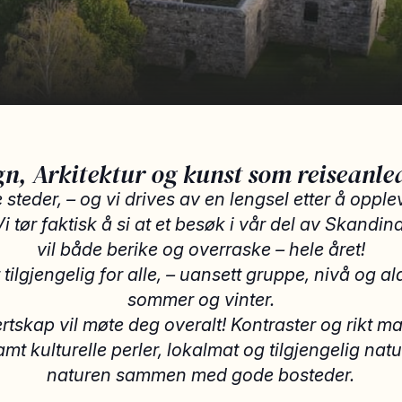
gn, Arkitektur og kunst som reiseanle
e steder, – og vi drives av en lengsel etter å opp
Vi tør faktisk å si at et besøk i vår del av Skand
vil både berike og overraske – hele året!
 tilgjengelig for alle, – uansett gruppe, nivå og al
sommer og vinter.
ertskap vil møte deg overalt! Kontraster og rikt ma
t kulturelle perler, lokalmat og tilgjengelig natur.
naturen sammen med gode bosteder.