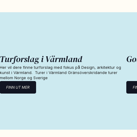
Turforslag i Värmland
Go
Her vil dere finne turforslag med fokus på Design, arkitektur og
kunst i Värmland. Turer i Värmland Gränsöverskridande turer
mellom Norge og Sverige
FINN UT MER
FI