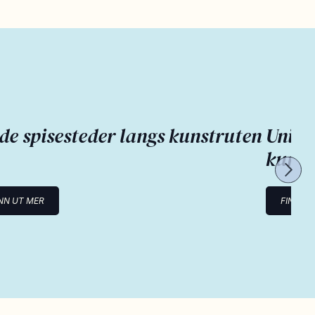
de spisesteder langs kunstruten
Unike
kunst
NN UT MER
FINN U