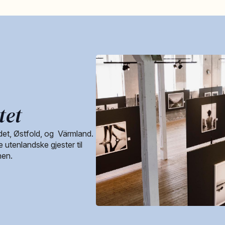
tet
det, Østfold, og Värmland.
 utenlandske gjester til
nen.