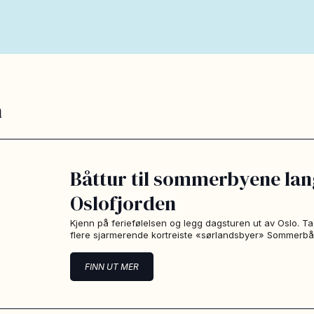
n
Båttur til sommerbyene lan
Oslofjorden
Kjenn på feriefølelsen og legg dagsturen ut av Oslo. Ta
flere sjarmerende kortreiste «sørlandsbyer» Sommerb
FINN UT MER