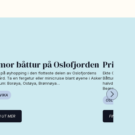
mor båttur på Oslofjorden
Privat b
 på øyhopping i den flotteste delen av Oslofjordens
Ekte Oslofjordopp
rd. Ta en fergetur eller minicruise blant øyene i Asker
Båtturer i indre o
um: Borøya, Ostøya, Brønnøya…
halvdagsutflukter
Beard…
VIKA
OSLO
N UT MER
FINN UT MER