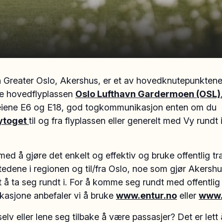
 Greater Oslo, Akershus, er et av hovedknutepunktene
 hovedflyplassen
Oslo Lufthavn Gardermoen (OSL)
iene E6 og E18, god togkommunikasjon enten om du
ytoget
til og fra flyplassen eller generelt med Vy rundt 
med å gjøre det enkelt og effektiv og bruke offentlig tr
edene i regionen og til/fra Oslo, noe som gjør Akershu
tt å ta seg rundt i. For å komme seg rundt med offentlig
asjone anbefaler vi å bruke
www.entur.no
eller
www.
 selv eller lene seg tilbake å være passasjer? Det er lett