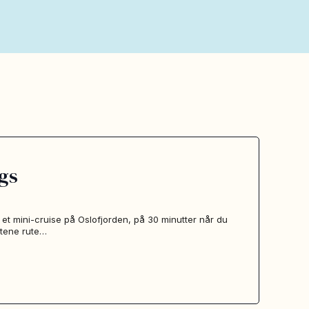
gs
 et mini-cruise på Oslofjorden, på 30 minutter når du
åtene rute…