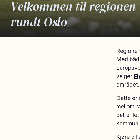
Velkommen til regionen
rundt Oslo
Regionen
Med både
Europave
velger
Fl
området.
Dette er 
mellom st
det er le
kommunik
Kjøre bil