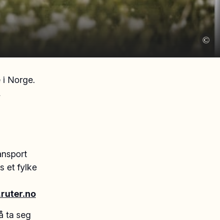
©
 i Norge.
,
i
ansport
s et fylke
ruter.no
 å ta seg