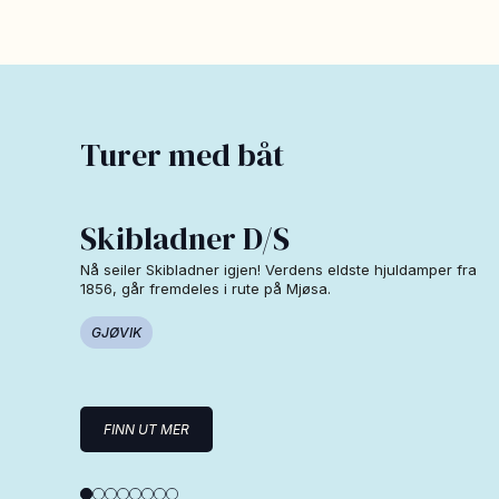
Turer med båt
Skibladner D/S
Nå seiler Skibladner igjen! Verdens eldste hjuldamper fra
1856, går fremdeles i rute på Mjøsa.
GJØVIK
FINN UT MER