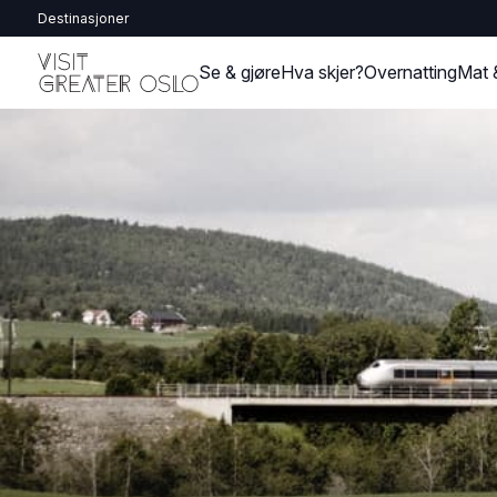
Destinasjoner
Se & gjøre
Hva skjer?
Overnatting
Mat 