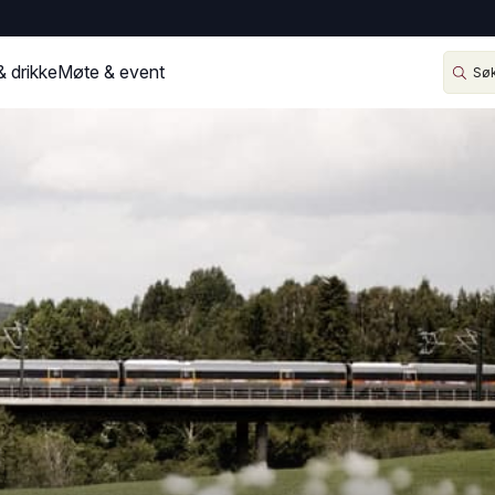
& drikke
Møte & event