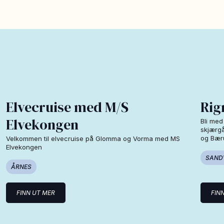
Elvecruise med M/S
Rig
Elvekongen
Bli med
skjærgå
og Bær
Velkommen til elvecruise på Glomma og Vorma med MS
Elvekongen
SAND
ÅRNES
FINN UT MER
FIN