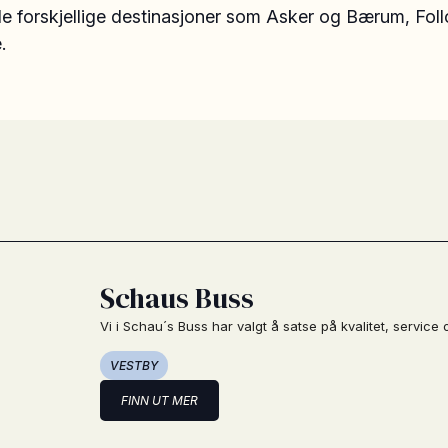
 de forskjellige destinasjoner som Asker og Bærum, Fol
.
Schaus Buss
Vi i Schau´s Buss har valgt å satse på kvalitet, service o
VESTBY
FINN UT MER