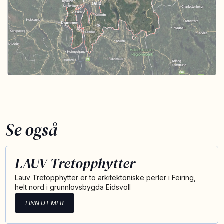
Se også
LAUV Tretopphytter
Lauv Tretopphytter er to arkitektoniske perler i Feiring,
helt nord i grunnlovsbygda Eidsvoll
FINN UT MER