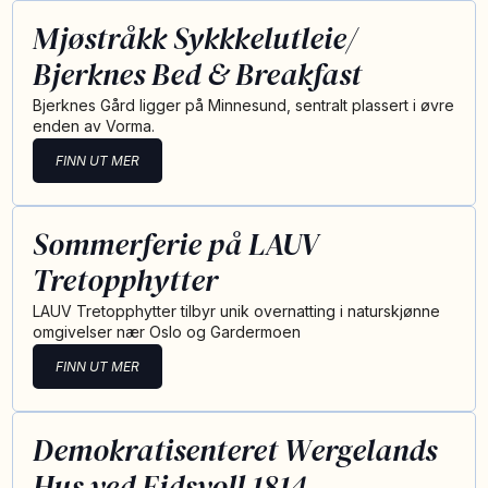
Mjøstråkk Sykkkelutleie/
Bjerknes Bed & Breakfast
Bjerknes Gård ligger på Minnesund, sentralt plassert i øvre
enden av Vorma.
FINN UT MER
Sommerferie på LAUV
Tretopphytter
LAUV Tretopphytter tilbyr unik overnatting i naturskjønne
omgivelser nær Oslo og Gardermoen
FINN UT MER
Demokratisenteret Wergelands
Hus ved Eidsvoll 1814