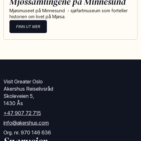
Mjøssamlingene på Minnesund
Mjøsmuseet på Minnesund - sjøfartmuseum som forteller
historien om livet på Mjøsa.
FINN UT MER
Visit Greater Oslo
Akershus Reiselivsråd
Skoleveien 5,
1430 Ås
+47 907 72 715
info@akershus.com
Org. nr. 970 146 636