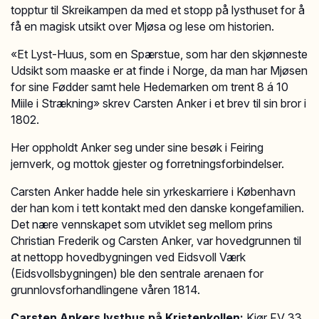
topptur til Skreikampen da med et stopp på lysthuset for å
få en magisk utsikt over Mjøsa og lese om historien.
«Et Lyst-Huus, som en Spærstue, som har den skjønneste
Udsikt som maaske er at finde i Norge, da man har Mjøsen
for sine Fødder samt hele Hedemarken om trent 8 á 10
Miile i Strækning» skrev Carsten Anker i et brev til sin bror i
1802.
Her oppholdt Anker seg under sine besøk i Feiring
jernverk, og mottok gjester og forretningsforbindelser.
Carsten Anker hadde hele sin yrkeskarriere i København
der han kom i tett kontakt med den danske kongefamilien.
Det nære vennskapet som utviklet seg mellom prins
Christian Frederik og Carsten Anker, var hovedgrunnen til
at nettopp hovedbygningen ved Eidsvoll Værk
(Eidsvollsbygningen) ble den sentrale arenaen for
grunnlovsforhandlingene våren 1814.
Carsten Ankers lysthus på Kristenkollen:
Kjør FV 33