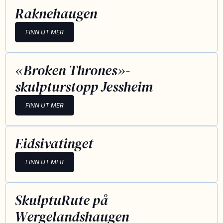
Raknehaugen
FINN UT MER
«Broken Thrones»-
skulpturstopp Jessheim
FINN UT MER
Eidsivatinget
FINN UT MER
SkulptuRute på
Wergelandshaugen