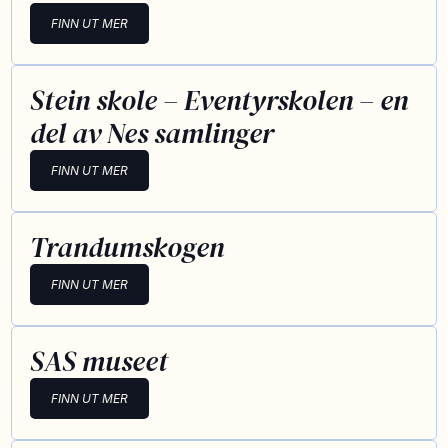
FINN UT MER
Stein skole – Eventyrskolen – en
del av Nes samlinger
FINN UT MER
Trandumskogen
FINN UT MER
SAS museet
FINN UT MER