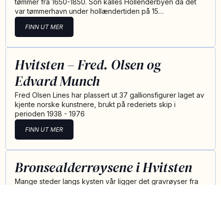
tømmer fra 1650-1850. Son kalles Hollenderbyen da det
var tømmerhavn under hollændertiden på 15…
FINN UT MER
Hvitsten – Fred. Olsen og
Edvard Munch
Fred Olsen Lines har plassert ut 37 gallionsfigurer laget av
kjente norske kunstnere, brukt på rederiets skip i
perioden 1938 - 1976
FINN UT MER
Bronsealderrøysene i Hvitsten
Mange steder langs kysten vår ligger det gravrøyser fra
bronsealderen. Også i Hvitsten har vi flere
bronsealderrøyser. Røysene ble plassert godt synli…
FINN UT MER