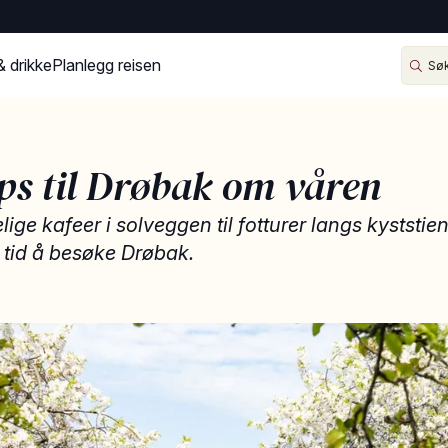
& drikke
Planlegg reisen
ips til Drøbak om våren
lige kafeer i solveggen til fotturer langs kyststie
n tid å besøke Drøbak.