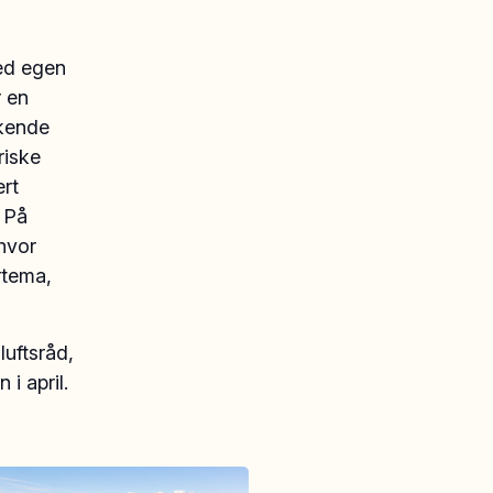
med egen
r en
økende
riske
ert
. På
hvor
ærtema,
luftsråd,
i april.