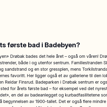
ets første bad i Badebyen?
yen» Drøbak bades det hele året – også om våren! Drø
e strender, både i og utenfor sentrum. Familiestranden S
ng sandstrand og en stor gressplen, mens Torkilstranda
rnes favoritt. Her ligger også et av galleriene til den lo
en Reidar Finsrud. Badeparken i Drøbak sentrum er ogs
sted for årets første bad – for eksempel ved det nyres
det», en del av badeanlegget og kurbadfasilitetene so
å begynnelsen av 1900-tallet. Det er også flere mindre