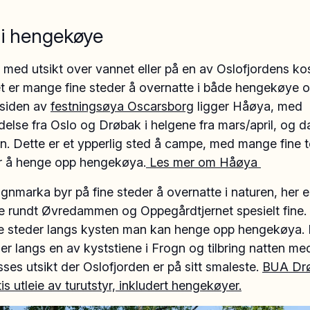
 i hengekøye
 med utsikt over vannet eller på en av Oslofjordens ko
t er mange fine steder å overnatte i både hengekøye og
 siden av
festningsøya Oscarsborg
ligger Håøya, med
delse fra Oslo og Drøbak i helgene fra mars/april, og 
. Dette er et ypperlig sted å campe, med mange fine te
r å henge opp hengekøya.
Les mer om Håøya
nmarka byr på fine steder å overnatte i naturen, her e
 rundt Øvredammen og Oppegårdtjernet spesielt fine. 
re steder langs kysten man kan henge opp hengekøya. 
r langs en av kyststiene i Frogn og tilbring natten me
sses utsikt der Oslofjorden er på sitt smaleste.
BUA Dr
tis utleie av turutstyr, inkludert hengekøyer.