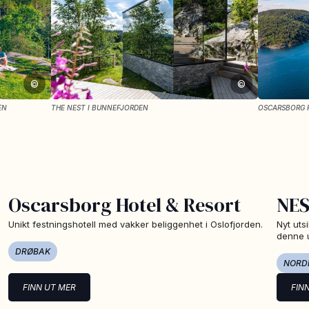
©
©
EN
THE NEST I BUNNEFJORDEN
OSCARSBORG 
Oscarsborg Hotel & Resort
NES
Unikt festningshotell med vakker beliggenhet i Oslofjorden.
Nyt uts
denne u
DRØBAK
NORD
FINN UT MER
FIN