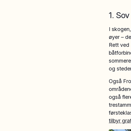
1. Sov
I skogen,
øyer – de
Rett ved
båtforbin
sommeren
og stede
Også Frog
områdene
også fle
trestamme
førstekla
tilbyr gra