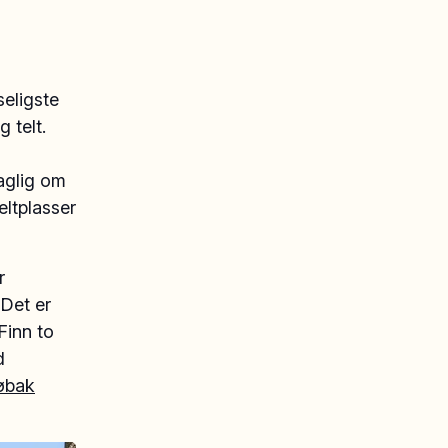
seligste
 telt.
daglig om
ltplasser
r
Det er
Finn to
d
øbak