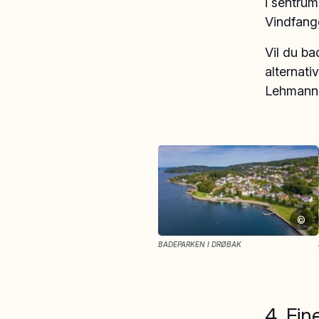
i sentru
Vindfang
Vil du ba
alternati
Lehmanns
©
BADEPARKEN I DRØBAK
4. Fin