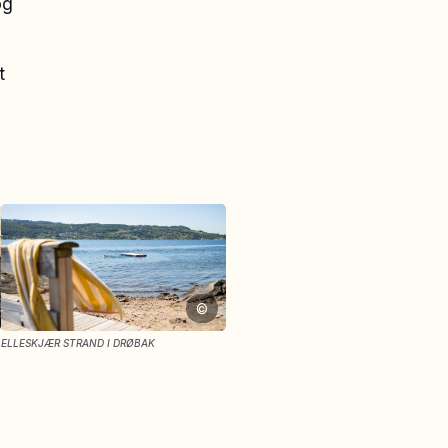
og
t
©
ELLESKJÆR STRAND I DRØBAK