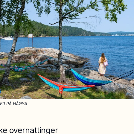
ER PÅ HÅØYA
ke overnattinger