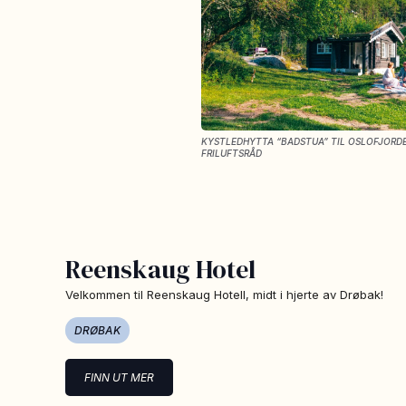
KYSTLEDHYTTA “BADSTUA” TIL OSLOFJORD
FRILUFTSRÅD
Reenskaug Hotel
Velkommen til Reenskaug Hotell, midt i hjerte av Drøbak!
DRØBAK
FINN UT MER