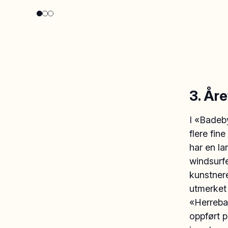
3. År
I «Badeb
flere fin
har en la
windsurfe
kunstner
utmerket 
«Herreba
oppført p