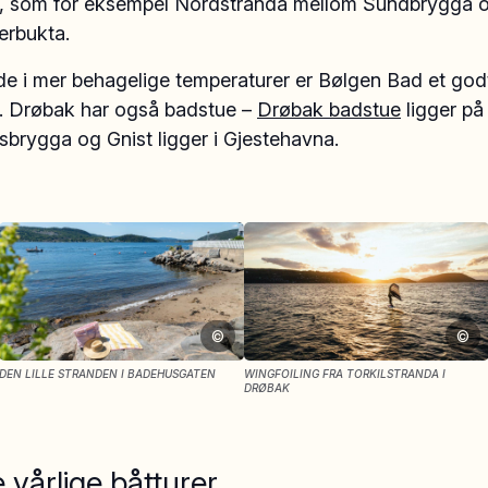
m, som for eksempel Nordstranda mellom Sundbrygga 
erbukta.
de i mer behagelige temperaturer er Bølgen Bad et god
v. Drøbak har også badstue –
Drøbak badstue
ligger på
brygga og Gnist ligger i Gjestehavna.
©
©
DEN LILLE STRANDEN I BADEHUSGATEN
WINGFOILING FRA TORKILSTRANDA I
DRØBAK
e vårlige båtturer