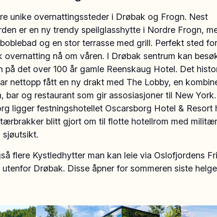
ere unike overnattingssteder i Drøbak og Frogn. Nest
rden er en ny trendy speilglasshytte i Nordre Frogn, 
boblebad og en stor terrasse med grill. Perfekt sted fo
k overnatting nå om våren. I Drøbak sentrum kan bes
n på det over 100 år gamle Reenskaug Hotel. Det histo
har nettopp fått en ny drakt med The Lobby, en kombin
, bar og restaurant som gir assosiasjoner til New York
g ligger festningshotellet Oscarsborg Hotel & Resort 
itærbrakker blitt gjort om til flotte hotellrom med milit
 sjøutsikt.
så flere Kystledhytter man kan leie via Oslofjordens Fri
utenfor Drøbak. Disse åpner for sommeren siste helgen 