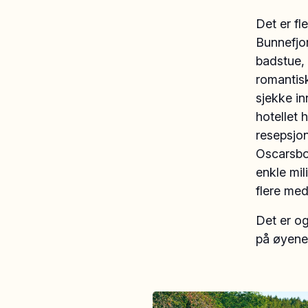
Det er fl
Bunnefjo
badstue, 
romantis
sjekke in
hotellet 
resepsjon
Oscarsbor
enkle mil
flere med
Det er og
på øyene 