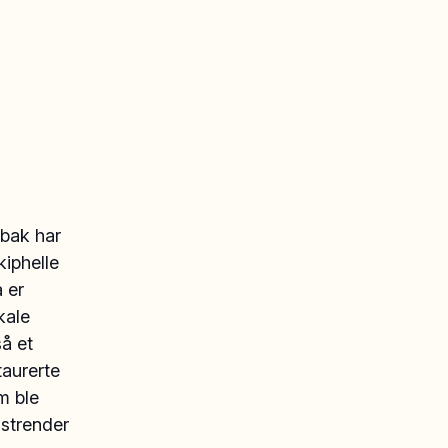
bak har
kiphelle
 er
kale
å et
taurerte
m ble
 strender