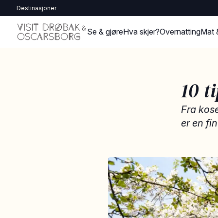
Destinasjoner
Se & gjøre
Hva skjer?
Overnatting
Mat 
10 t
Fra kose
er en fi