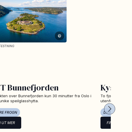
©
FESTNING
T Bunnefjorden
Kystled
ikten over Bunnefjorden kun 30 minutter fra Oslo i
To fjordnære kys
nike speilglasshytta.
utenfor Drøbak.
RE FROGN
DRØBAK
N UT MER
FINN UT MER