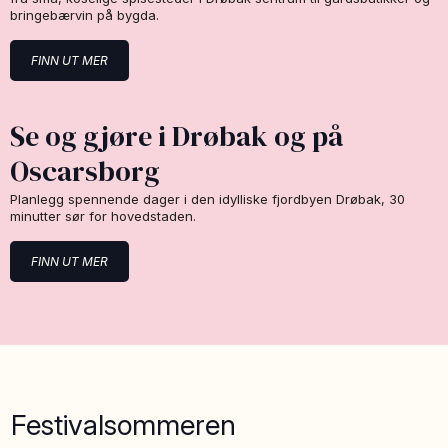
bringebærvin på bygda.
FINN UT MER
Se og gjøre i Drøbak og på
Oscarsborg
Planlegg spennende dager i den idylliske fjordbyen Drøbak, 30
minutter sør for hovedstaden.
FINN UT MER
Festivalsommeren