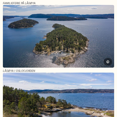
FAMILIEFERIE PÅ LÅGØYA
©
LÅGØYA I OSLOFJORDEN