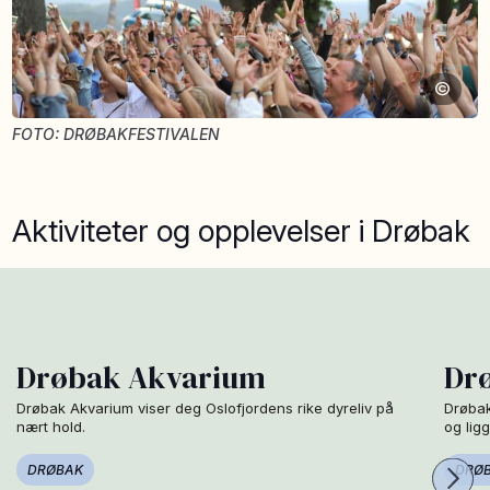
©
FOTO: DRØBAKFESTIVALEN
Aktiviteter og opplevelser i Drøbak
Drøbak Akvarium
Dr
Drøbak Akvarium viser deg Oslofjordens rike dyreliv på
Drøbak
nært hold.
og ligg
DRØBAK
DRØ