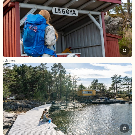
©
LÅGØYA
©