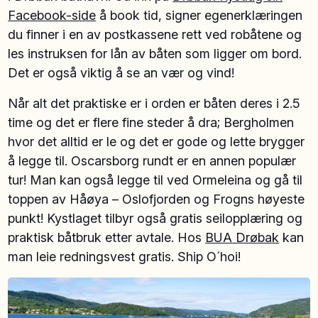
Facebook-side
å book tid, signer egenerklæringen
du finner i en av postkassene rett ved robåtene og
les instruksen for lån av båten som ligger om bord.
Det er også viktig å se an vær og vind!
Når alt det praktiske er i orden er båten deres i 2.5
time og det er flere fine steder å dra; Bergholmen
hvor det alltid er le og det er gode og lette brygger
å legge til. Oscarsborg rundt er en annen populær
tur! Man kan også legge til ved Ormeleina og gå til
toppen av Håøya – Oslofjorden og Frogns høyeste
punkt! Kystlaget tilbyr også gratis seilopplæring og
praktisk båtbruk etter avtale. Hos
BUA Drøbak
kan
man leie redningsvest gratis. Ship O´hoi!