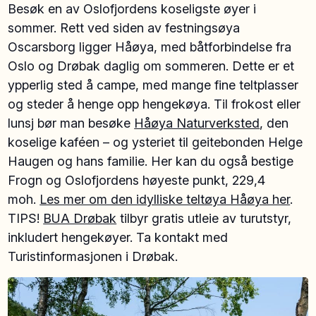
Besøk en av Oslofjordens koseligste øyer i
sommer. Rett ved siden av festningsøya
Oscarsborg ligger Håøya, med båtforbindelse fra
Oslo og Drøbak daglig om sommeren. Dette er et
ypperlig sted å campe, med mange fine teltplasser
og steder å henge opp hengekøya. Til frokost eller
lunsj bør man besøke
Håøya Naturverksted
, den
koselige kaféen – og ysteriet til geitebonden Helge
Haugen og hans familie. Her kan du også bestige
Frogn og Oslofjordens høyeste punkt, 229,4
moh.
Les mer om den idylliske teltøya Håøya her
.
TIPS!
BUA Drøbak
tilbyr gratis utleie av turutstyr,
inkludert hengekøyer. Ta kontakt med
Turistinformasjonen i Drøbak.