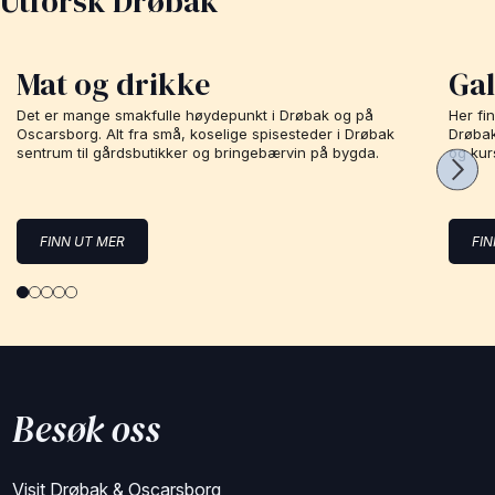
Utforsk Drøbak
Mat og drikke
Gal
Det er mange smakfulle høydepunkt i Drøbak og på
Her fi
Oscarsborg. Alt fra små, koselige spisesteder i Drøbak
Drøbak 
sentrum til gårdsbutikker og bringebærvin på bygda.
og kur
FINN UT MER
FI
Besøk oss
Visit Drøbak & Oscarsborg