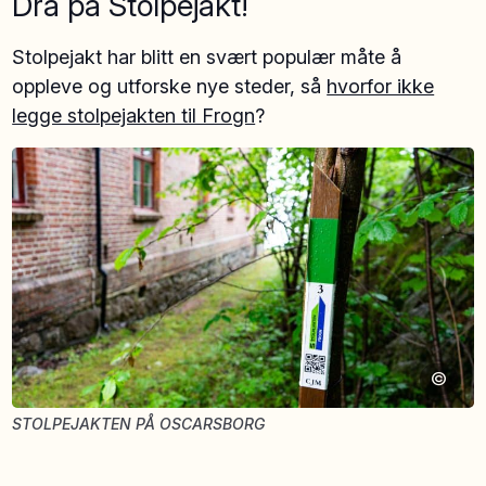
Dra på Stolpejakt!
Stolpejakt har blitt en svært populær måte å
oppleve og utforske nye steder, så
hvorfor ikke
legge stolpejakten til Frogn
?
©
STOLPEJAKTEN PÅ OSCARSBORG