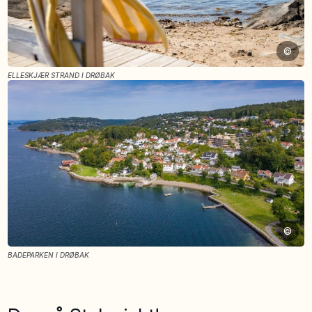
©
ELLESKJÆR STRAND I DRØBAK
©
BADEPARKEN I DRØBAK