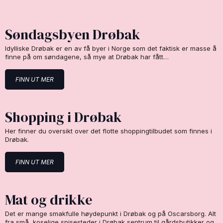
Søndagsbyen Drøbak
Idylliske Drøbak er en av få byer i Norge som det faktisk er masse å
finne på om søndagene, så mye at Drøbak har fått…
FINN UT MER
Shopping i Drøbak
Her finner du oversikt over det flotte shoppingtilbudet som finnes i
Drøbak.
FINN UT MER
Mat og drikke
Det er mange smakfulle høydepunkt i Drøbak og på Oscarsborg. Alt
fra små, koselige spisesteder i Drøbak sentrum til gårdsbutikker og