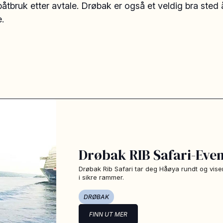
båtbruk etter avtale. Drøbak er også et veldig bra sted 
.
Drøbak RIB Safari-Even
Drøbak Rib Safari tar deg Håøya rundt og vis
i sikre rammer.
DRØBAK
FINN UT MER