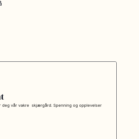
å
t
er deg vår vakre skjærgård. Spenning og opplevelser