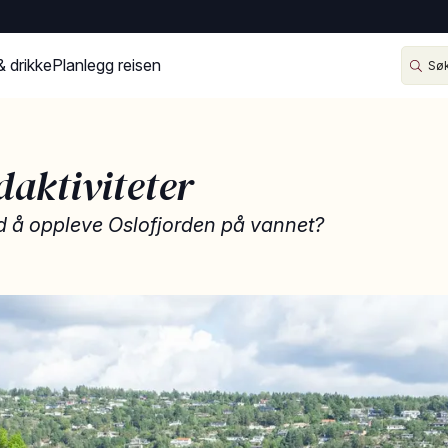
& drikke
Planlegg reisen
daktiviteter
 å oppleve Oslofjorden på vannet?