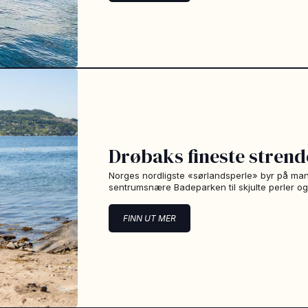
Drøbaks fineste strend
Norges nordligste «sørlandsperle» byr på mang
sentrumsnære Badeparken til skjulte perler og 
FINN UT MER