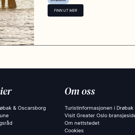
FINN UT MER
ier
Om oss
røbak & Oscarsborg
Turistinformasjonen i Drøbak
une
Visit Greater Oslo bransjesid
gsråd
Om nettstedet
Cookies