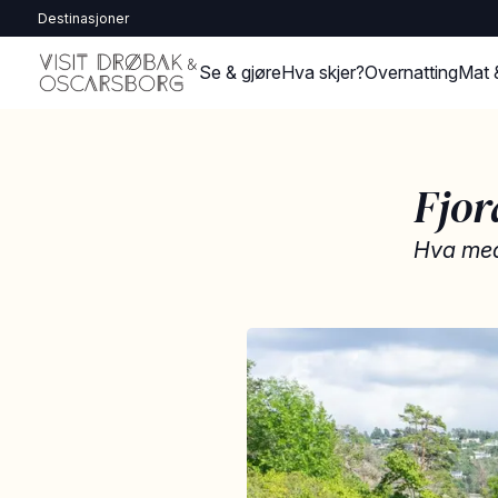
Destinasjoner
Se & gjøre
Hva skjer?
Overnatting
Mat 
Fjor
Hva med