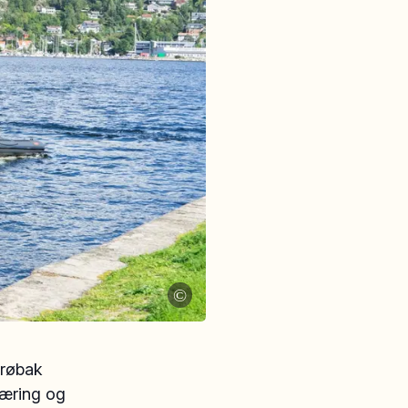
©
Drøbak
plæring og