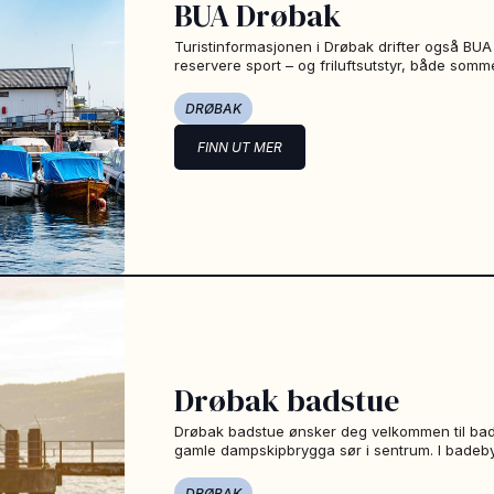
BUA Drøbak
Turistinformasjonen i Drøbak drifter også BUA 
reservere sport – og friluftsutstyr, både somme
DRØBAK
FINN UT MER
Drøbak badstue
Drøbak badstue ønsker deg velkommen til bad
gamle dampskipbrygga sør i sentrum. I badeb
DRØBAK