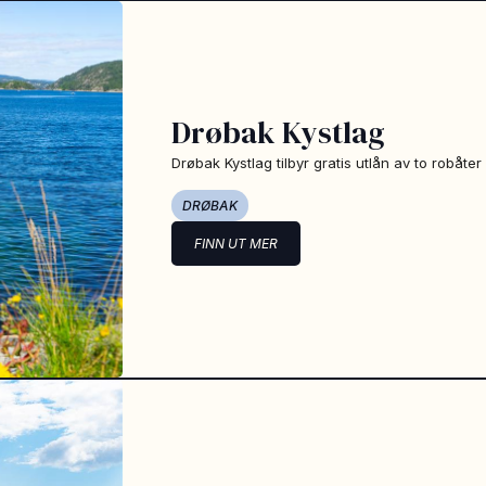
Drøbak Kystlag
Drøbak Kystlag tilbyr gratis utlån av to robåt
DRØBAK
FINN UT MER