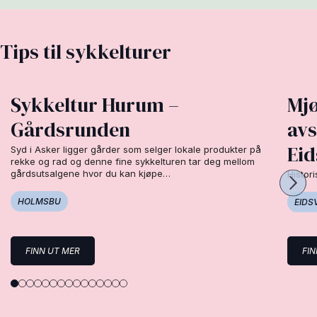
Tips til sykkelturer
Sykkeltur Hurum –
Mjø
Gårdsrunden
avs
Eid
Syd i Asker ligger gårder som selger lokale produkter på
rekke og rad og denne fine sykkelturen tar deg mellom
gårdsutsalgene hvor du kan kjøpe…
Histor
HOLMSBU
EIDS
FINN UT MER
FI