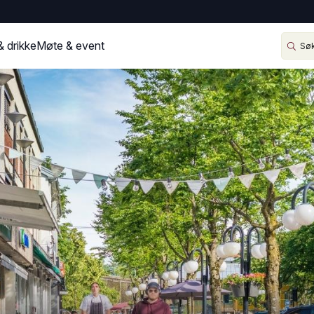
& drikke
Møte & event