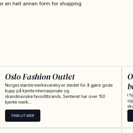
er en helt annen form for shopping
Oslo Fashion Outlet
O
b
Norges største merkevareby er stedet for å gjøre gode
kupp på kjente internasjonale og
I h
skandinaviske favorittbrands. Senteret har over 150
og
kjente merk…
sku
FINN UT MER