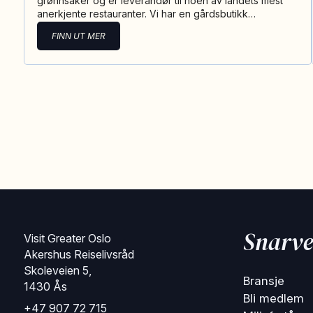
grønnsaker og er leverandør til noen av landets mest
anerkjente restauranter. Vi har en gårdsbutikk…
FINN UT MER
Snarve
Visit Greater Oslo
Akershus Reiselivsråd
Skoleveien 5,
Bransje
1430 Ås
Bli medlem
+47 907 72 715