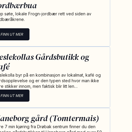
ordbærbua
øp søte, lokale Frogn-jordbær rett ved siden av
rdbæråkrene.
FINN UT MER
eslekollas Gårdsbutikk og
afé
slekolla byr på en kombinasjon av lokalmat, kafé og
rdsopplevelse og er den typen sted hvor man ikke
e stikker innom, men faktisk blir litt len…
FINN UT MER
aneborg gård (Tomtermais)
re 7 min kjøring fra Drøbak sentrum finner du den