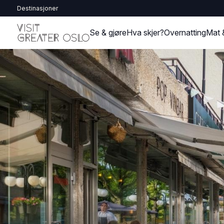
Destinasjoner
Se & gjøre
Hva skjer?
Overnatting
Mat 