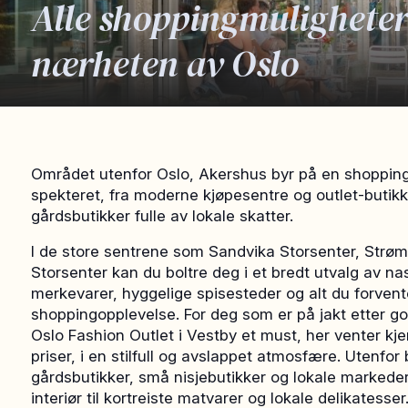
Alle shoppingmuligheter
nærheten av Oslo
Området utenfor Oslo, Akershus byr på en shoppin
spekteret, fra moderne kjøpesentre og outlet-butikk
gårdsbutikker fulle av lokale skatter.
I de store sentrene som Sandvika Storsenter, Str
Storsenter kan du boltre deg i et bredt utvalg av na
merkevarer, hyggelige spisesteder og alt du forven
shoppingopplevelse. For deg som er på jakt etter go
Oslo Fashion Outlet i Vestby et must, her venter kje
priser, i en stilfull og avslappet atmosfære. Utenfo
gårdsbutikker, små nisjebutikker og lokale markeder
interiør til kortreiste matvarer og lokale delikates