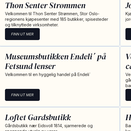
Thon Senter Strømmen
J
Velkommen til Thon Senter Strømmen, Stor Oslo-
Kj
regionens kjøpesenter med 185 butikker, spisesteder
jo
og tilknyttede virksomheter.
FINN UT MER
Museumsbutikken Endeli´ på
V
Fetsund lenser
c
Velkommen til en hyggelig handel på Endeli´
Ve
gå
bar
FINN UT MER
Loftet Gardsbutikk
H
Gårdsbutikk nær Eidsvoll 1814, sjarmerede og
Ba