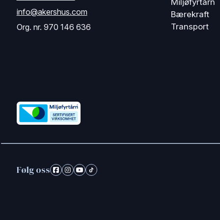
Miljøfyrtårn
info@akershus.com
Bærekraft
Transport
Org. nr. 970 146 636
Følg oss