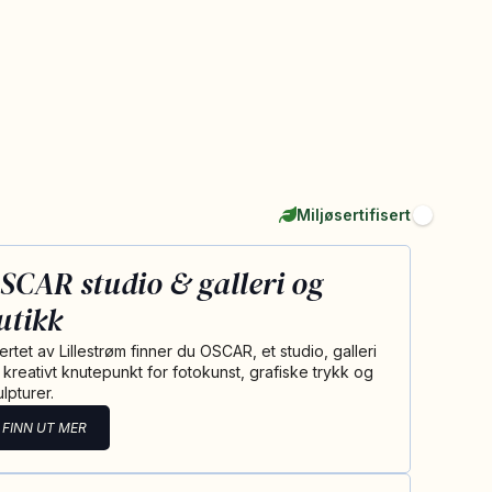
Miljøsertifisert
SCAR studio & galleri og
utikk
jertet av Lillestrøm finner du OSCAR, et studio, galleri
 kreativt knutepunkt for fotokunst, grafiske trykk og
lpturer.
FINN UT MER