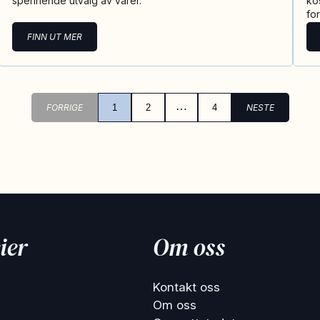
spennende utvalg av varer.
ko
fo
FINN UT MER
…
FORRIGE
1
2
4
NESTE
ier
Om oss
Kontakt oss
Om oss