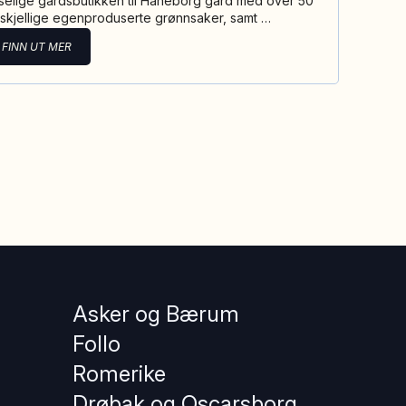
selige gårdsbutikken til Haneborg gård med over 50
rskjellige egenproduserte grønnsaker, samt …
FINN UT MER
Asker og Bærum
Follo
Romerike
Drøbak og Oscarsborg