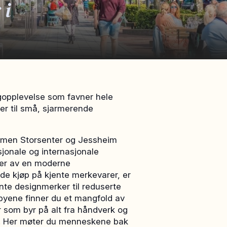
 i
gopplevelse som favner hele
er til små, sjarmerende
ømmen Storsenter og Jessheim
sjonale og internasjonale
ter av en moderne
de kjøp på kjente merkevarer, er
nte designmerker til reduserte
r byene finner du et mangfold av
 som byr på alt fra håndverk og
ser. Her møter du menneskene bak