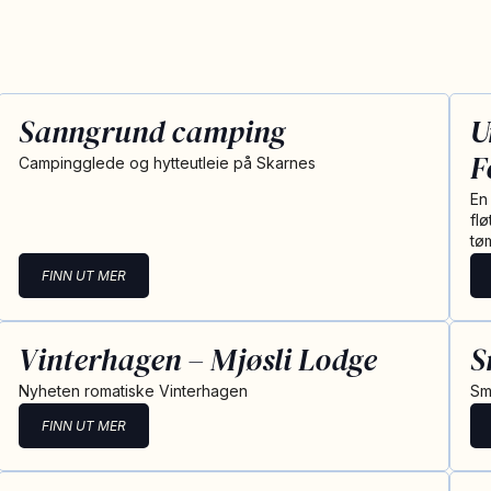
Sanngrund camping
U
F
Campingglede og hytteutleie på Skarnes
En
fl
tø
FINN UT MER
Vinterhagen – Mjøsli Lodge
S
Nyheten romatiske Vinterhagen
Sm
FINN UT MER