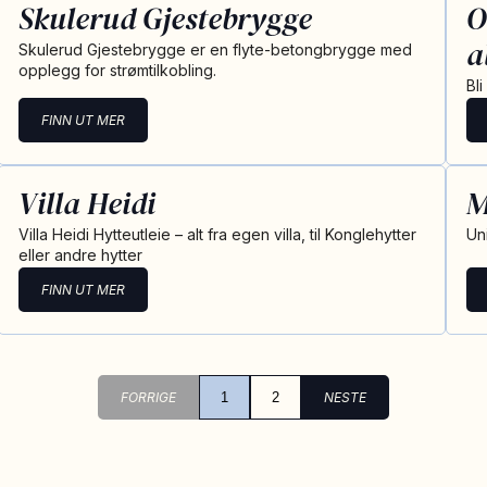
Skulerud Gjestebrygge
O
a
Skulerud Gjestebrygge er en flyte-betongbrygge med
opplegg for strømtilkobling.
Bl
FINN UT MER
Villa Heidi
M
Villa Heidi Hytteutleie – alt fra egen villa, til Konglehytter
Uni
eller andre hytter
FINN UT MER
FORRIGE
1
2
NESTE