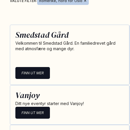
Romerike, nord for Oslo
✕
VALGTE FILTER:
Smedstad Gård
Velkommen til Smedstad Gård. En familiedrevet gård
med atmosfære og mange dyr.
FINN UT MER
Vanjoy
Ditt nye eventyr starter med Vanjoy!
FINN UT MER