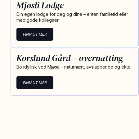
Mjøsli Lodge
Din egen lodge for deg og dine – enten familietid eller
med gode kollegaer!
FINN UT MER
Korslund Gård – overnatting
Bo idyllisk ved Mjøsa – naturnært, avslappende og ekte
FINN UT MER