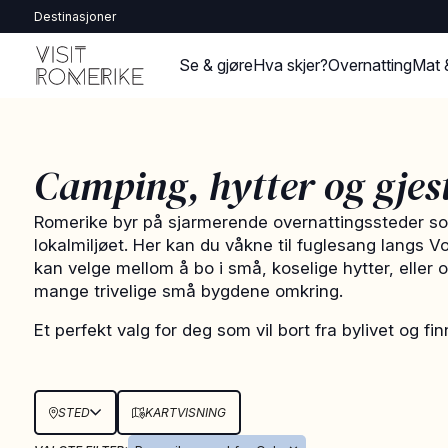
Destinasjoner
Se & gjøre
Hva skjer?
Overnatting
Mat 
Camping, hytter og gjes
Romerike byr på sjarmerende overnattingssteder so
lokalmiljøet. Her kan du våkne til fuglesang langs 
kan velge mellom å bo i små, koselige hytter, eller 
mange trivelige små bygdene omkring.
Et perfekt valg for deg som vil bort fra bylivet og fi
STED
KARTVISNING