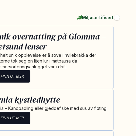
Miljøsertifisert
nik overnatting på Glomma –
etsund lenser
 helt unik opplevelse er å sove i hvilebrakka der
øterne tok seg en liten lur i matpausa da
mmersorteringsanlegget var i drift.
FINN UT MER
mia kystledhytte
ia – Kanopadling eller gjeddefiske med sus av fløting
FINN UT MER