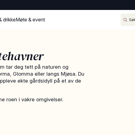
& drikke
Møte & event
tehavner
m tar deg tett på naturen og
Vorma, Glomma eller langs Mjøsa. Du
oppleve ekte gårdsidyll på et av de
nne roen i vakre omgivelser.