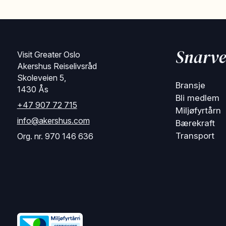
Snarve
Visit Greater Oslo
Akershus Reiselivsråd
Skoleveien 5,
Bransje
1430 Ås
Bli medlem
+47 907 72 715
Miljøfyrtårn
info@akershus.com
Bærekraft
Transport
Org. nr. 970 146 636