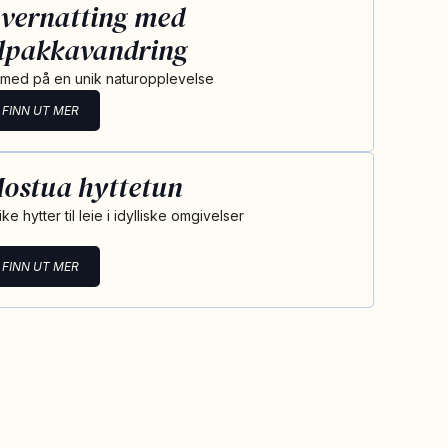
vernatting med
lpakkavandring
i med på en unik naturopplevelse
FINN UT MER
ostua hyttetun
ke hytter til leie i idylliske omgivelser
FINN UT MER