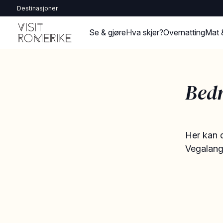
Destinasjoner
Se & gjøre
Hva skjer?
Overnatting
Mat 
Bedr
Her kan d
Vegalangs