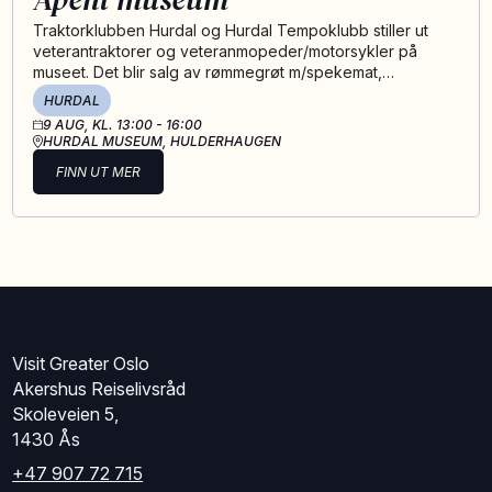
9
Traktorklubben Hurdal og Hurdal Tempoklubb stiller ut
veterantraktorer og veteranmopeder/motorsykler på
museet. Det blir salg av rømmegrøt m/spekemat,…
HURDAL
9
AUG
, KL. 13:00 - 16:00
HURDAL MUSEUM, HULDERHAUGEN
FINN UT MER
Visit Greater Oslo
Akershus Reiselivsråd
Skoleveien 5,
1430 Ås
+47 907 72 715