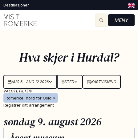
Destinasjoner
MENY
Hva skjer i Hurdal?
AUG 6 - AUG 12 2026
STED
KARTVISNING
VALGTE FILTER:
Romerike, nord for Oslo
✕
Registrer ditt arrangement
søndag 9. august 2026
AUG
Åpent museum