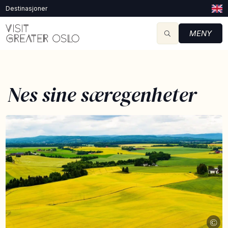
Destinasjoner
MENY
Nes sine særegenheter
©