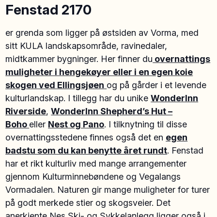
Fenstad 2170
er grenda som ligger på østsiden av Vorma, med
sitt KULA landskapsområde, ravinedaler,
midtkammer bygninger. Her finner du
o
vernattings
muligheter i hengekøyer eller i en egen koie
skogen ved Ellingsjøen
og på gårder i et levende
kulturlandskap. I tillegg har du unike
WonderInn
Riverside
,
WonderInn Shepherd’s Hut –
Boho
eller
Nest og Pano
. I tilknytning til disse
overnattingsstedene finnes også det en
egen
badstu som du kan benytte året rundt
. Fenstad
har et rikt kulturliv med mange arrangementer
gjennom Kulturminnebøndene og Vegalangs
Vormadalen. Naturen gir mange muligheter for turer
på godt merkede stier og skogsveier. Det
anerkjente Nes Ski- og Sykkelanlegg ligger også i