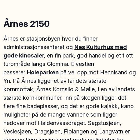
Årnes 2150
Årnes er stasjonsbyen hvor du finner
administrasjonssenteret og
Nes Kulturhus med
gode kinosale
r, en fin park, god handel og et flott
turområde langs Glomma. Elvestien
passerer
Høieparken
på vei opp mot Hennisand og
Yn. På Årnes ligger et av landets største
kornmottak, Årnes Kornsilo & Mølle, i en av landets
største kornkommuner. Inn på skogen ligger det
flere fine badeplasser, og det er gode kajakk, kano
muligheter på de mange vannene som ligger
nedover mot Haldenvassdraget. Sagstusjøen,
Veslesjøen, Dragsjøen, Flolangen og Langvatn er
noen av flere innsjøer med gode muligheter for