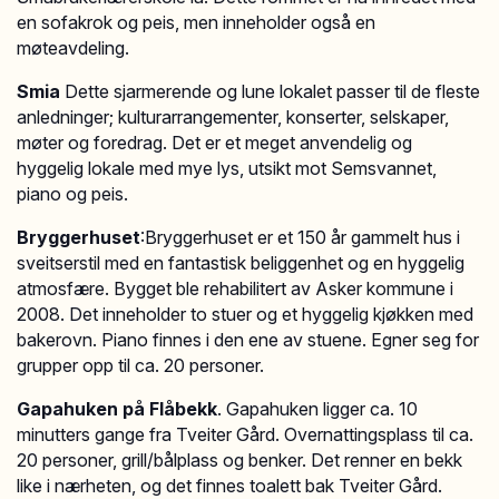
en sofakrok og peis, men inneholder også en
møteavdeling.
Smia
Dette sjarmerende og lune lokalet passer til de fleste
anledninger; kulturarrangementer, konserter, selskaper,
møter og foredrag. Det er et meget anvendelig og
hyggelig lokale med mye lys, utsikt mot Semsvannet,
piano og peis.
Bryggerhuset
:Bryggerhuset er et 150 år gammelt hus i
sveitserstil med en fantastisk beliggenhet og en hyggelig
atmosfære. Bygget ble rehabilitert av Asker kommune i
2008. Det inneholder to stuer og et hyggelig kjøkken med
bakerovn. Piano finnes i den ene av stuene. Egner seg for
grupper opp til ca. 20 personer.
Gapahuken på Flåbekk
. Gapahuken ligger ca. 10
minutters gange fra Tveiter Gård. Overnattingsplass til ca.
20 personer, grill/bålplass og benker. Det renner en bekk
like i nærheten, og det finnes toalett bak Tveiter Gård.