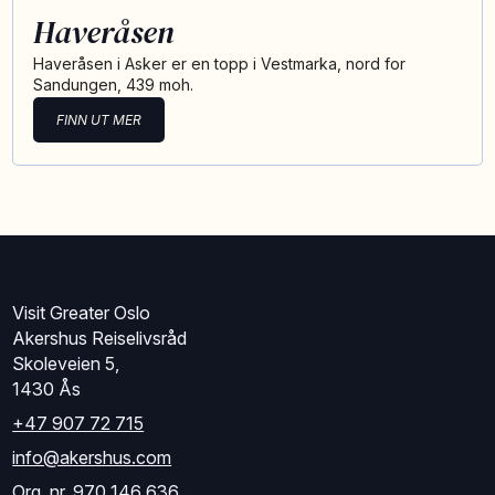
Haveråsen
Haveråsen i Asker er en topp i Vestmarka, nord for
Sandungen, 439 moh.
FINN UT MER
Visit Greater Oslo
Akershus Reiselivsråd
Skoleveien 5,
1430 Ås
+47 907 72 715
info@akershus.com
Org. nr. 970 146 636