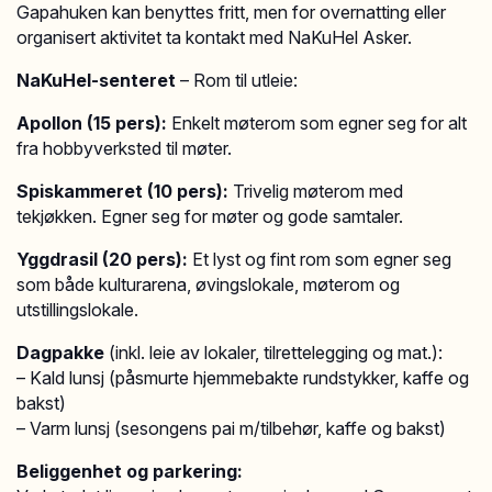
Gapahuken kan benyttes fritt, men for overnatting eller
organisert aktivitet ta kontakt med NaKuHel Asker.
NaKuHel-senteret
– Rom til utleie:
Apollon (15 pers):
Enkelt møterom som egner seg for alt
fra hobbyverksted til møter.
Spiskammeret (10 pers):
Trivelig møterom med
tekjøkken. Egner seg for møter og gode samtaler.
Yggdrasil (20 pers):
Et lyst og fint rom som egner seg
som både kulturarena, øvingslokale, møterom og
utstillingslokale.
Dagpakke
(inkl. leie av lokaler, tilrettelegging og mat.):
– Kald lunsj (påsmurte hjemmebakte rundstykker, kaffe og
bakst)
– Varm lunsj (sesongens pai m/tilbehør, kaffe og bakst)
Beliggenhet og parkering: