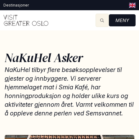
Destinasjoner
MENY
NaKuHel Asker
NaKuHel tilbyr flere besøksopplevelser til
gjester og innbyggere. Vi serverer
hjemmelaget mat i Smia Kafé, har
honningproduksjon og holder ulike kurs og
aktiviteter gjennom året. Varmt velkommen til
å oppleve denne perlen ved Semsvannet.