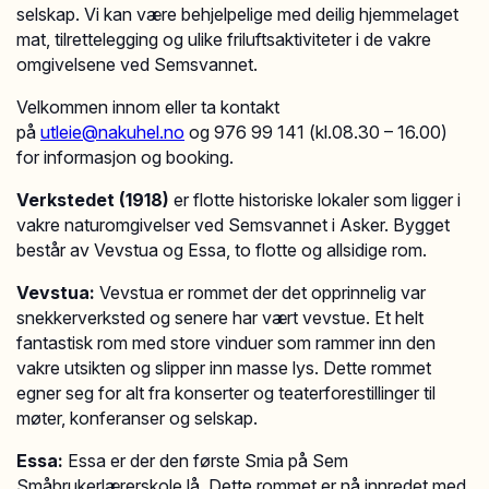
selskap. Vi kan være behjelpelige med deilig hjemmelaget
mat, tilrettelegging og ulike friluftsaktiviteter i de vakre
omgivelsene ved Semsvannet.
Velkommen innom eller ta kontakt
på
utleie@nakuhel.no
og 976 99 141 (kl.08.30 – 16.00)
for informasjon og booking.
Verkstedet (1918)
er flotte historiske lokaler som ligger i
vakre naturomgivelser ved Semsvannet i Asker. Bygget
består av Vevstua og Essa, to flotte og allsidige rom.
Vevstua:
Vevstua er rommet der det opprinnelig var
snekkerverksted og senere har vært vevstue. Et helt
fantastisk rom med store vinduer som rammer inn den
vakre utsikten og slipper inn masse lys. Dette rommet
egner seg for alt fra konserter og teaterforestillinger til
møter, konferanser og selskap.
Essa:
Essa er der den første Smia på Sem
Småbrukerlærerskole lå. Dette rommet er nå innredet med