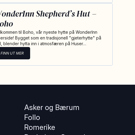
onderInn Shepherd’s Hut –
oho
lkommen til Boho, vår nyeste hytte på WonderInn
verside! Bygget som en tradisjonell "gjeterhytte" på
ul, blender hytta inn i atmosfæren på Huser…
FINN UT MER
Asker og Bærum
Follo
Romerike