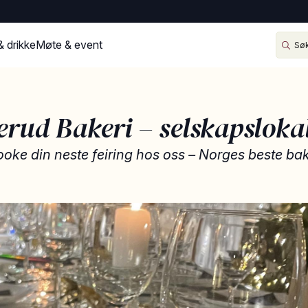
& drikke
Møte & event
rud Bakeri – selskapsloka
ooke din neste feiring hos oss – Norges beste bak