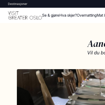
Destinasjoner
Se & gjøre
Hva skjer?
Overnatting
Mat 
Aane
Vil du b