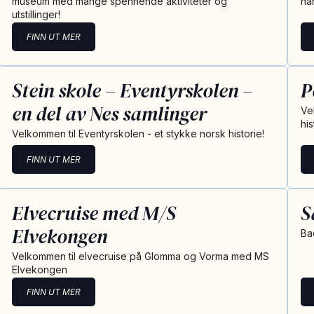
museum med mange spennende aktiviteter og
har
utstillinger!
FINN UT MER
Stein skole – Eventyrskolen –
P
en del av Nes samlinger
Ve
hi
Velkommen til Eventyrskolen - et stykke norsk historie!
FINN UT MER
Elvecruise med M/S
S
Elvekongen
Ba
Velkommen til elvecruise på Glomma og Vorma med MS
Elvekongen
FINN UT MER