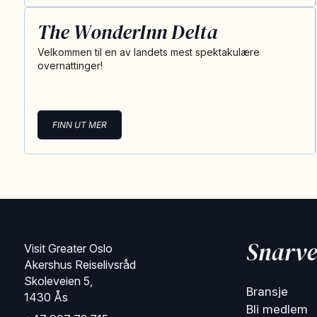
The WonderInn Delta
Velkommen til en av landets mest spektakulære
overnattinger!
FINN UT MER
Snarve
Visit Greater Oslo
Akershus Reiselivsråd
Skoleveien 5,
Bransje
1430 Ås
Bli medlem