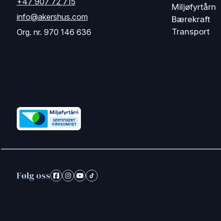
+47 907 72 715
Miljøfyrtårn
info@akershus.com
Bærekraft
Transport
Org. nr. 970 146 636
Følg oss