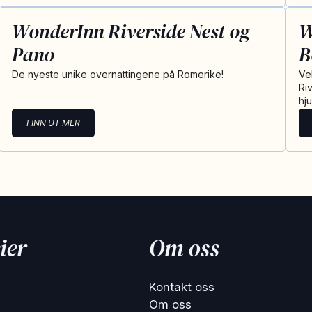
WonderInn Riverside Nest og
W
Pano
B
De nyeste unike overnattingene på Romerike!
Ve
Ri
hj
FINN UT MER
ier
Om oss
Kontakt oss
Om oss