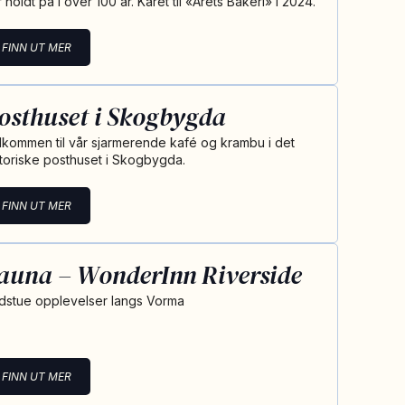
 holdt på i over 100 år. Kåret til «Årets Bakeri» i 2024.
FINN UT MER
osthuset i Skogbygda
lkommen til vår sjarmerende kafé og krambu i det
storiske posthuset i Skogbygda.
FINN UT MER
auna – WonderInn Riverside
dstue opplevelser langs Vorma
FINN UT MER