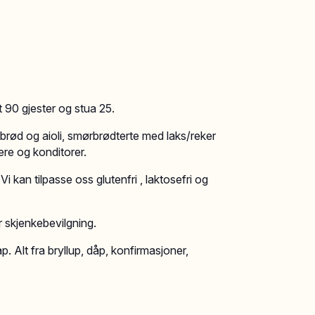
t 90 gjester og stua 25.
t brød og aioli, smørbrødterte med laks/reker
kere og konditorer.
Vi kan tilpasse oss glutenfri , laktosefri og
r skjenkebevilgning.
. Alt fra bryllup, dåp, konfirmasjoner,