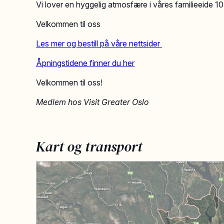
Vi lover en hyggelig atmosfære i våres familieeide 1
Velkommen til oss
Les mer og bestill på våre nettsider
Åpningstidene finner du her
Velkommen til oss!
Medlem hos Visit Greater Oslo
Kart og transport