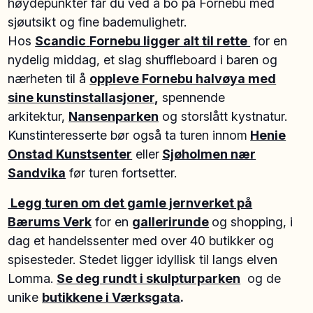
høydepunkter får du ved å bo på Fornebu med
sjøutsikt og fine bademulighetr.
Hos
Scandic
Fornebu ligger alt til rette
for en
nydelig middag, et slag shuffleboard i baren og
nærheten til å
oppleve Fornebu halvøya med
sine kunstinstallasjoner
,
spennende
arkitektur,
Nansenparken
og storslått kystnatur.
Kunstinteresserte bør også ta turen innom
Henie
Onstad Kunstsenter
eller
Sjøholmen nær
Sandvika
før turen fortsetter.
Legg turen om det gamle jernverket på
Bærums Verk
for en
gallerirunde
og shopping, i
dag et handelssenter med over 40 butikker og
spisesteder. Stedet ligger idyllisk til langs elven
Lomma.
Se deg rundt i skulpturparken
og de
unike
butikkene i Værksgata
.