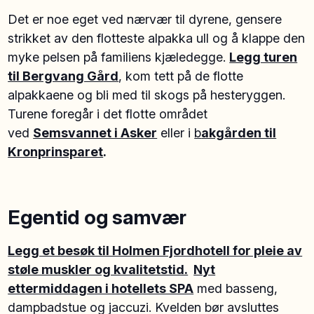
Det er noe eget ved nærvær til dyrene, gensere
strikket av den flotteste alpakka ull og å klappe den
myke pelsen på familiens kjæledegge.
Legg turen
til Bergvang Gård
, kom tett på de flotte
alpakkaene og bli med til skogs på hesteryggen.
Turene foregår i det flotte området
ved
Semsvannet i Asker
eller i
b
akgården til
Kronprinsparet
.
Egentid og samvær
Legg et besøk til Holmen Fjordhotell for pleie av
støle muskler og kvalitetstid.
Nyt
ettermiddagen i hotellets SPA
med basseng,
dampbadstue og jaccuzi. Kvelden bør avsluttes