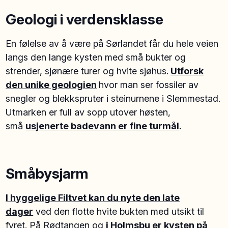
Geologi i verdensklasse
En følelse av å være på Sørlandet får du hele veien
langs den lange kysten med små bukter og
strender, sjønære turer og hvite sjøhus.
Utforsk
den unike geologien
hvor man ser fossiler av
snegler og blekkspruter i steinurnene i Slemmestad.
Utmarken er full av sopp utover høsten,
små
usjenerte badevann er fine turmål
.
Småbysjarm
I hyggelige Filtvet kan du nyte den late
dager
ved den flotte hvite bukten med utsikt til
fyret. På Rødtangen og
i Holmsbu er kysten på