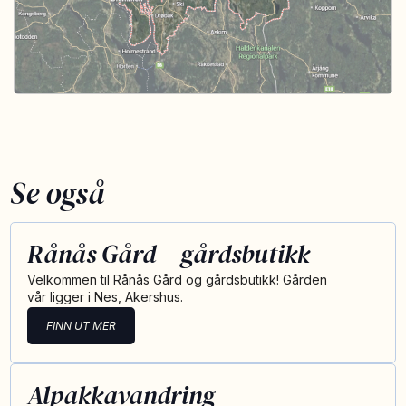
Se også
Rånås Gård – gårdsbutikk
Velkommen til Rånås Gård og gårdsbutikk! Gården
vår ligger i Nes, Akershus.
FINN UT MER
Alpakkavandring