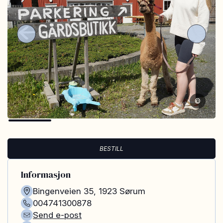
©
BESTILL
Informasjon
Bingenveien 35
,
1923
Sørum
004741300878
Send e-post