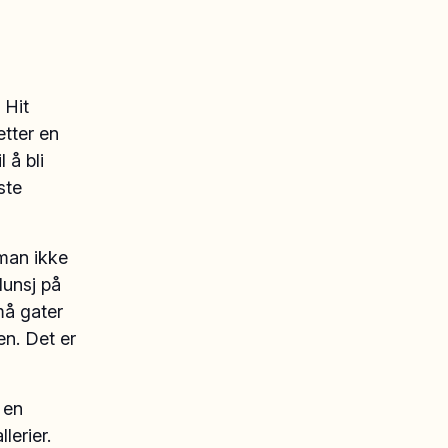
 Hit
etter en
 å bli
ste
 man ikke
lunsj på
må gater
en. Det er
 en
erier.