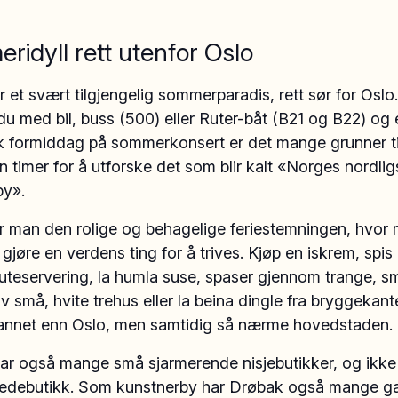
idyll rett utenfor Oslo
 et svært tilgjengelig sommerparadis, rett sør for Oslo.
 med bil, buss (500) eller Ruter-båt (B21 og B22) og 
k formiddag på sommerkonsert er det mange grunner til
n timer for å utforske det som blir kalt «Norges nordlig
by».
er man den rolige og behagelige feriestemningen, hvor
 gjøre en verdens ting for å trives. Kjøp en iskrem, spis 
 uteservering, la humla suse, spaser gjennom trange, s
av små, hvite trehus eller la beina dingle fra bryggekant
 annet enn Oslo, men samtidig så nærme hovedstaden.
ar også mange små sjarmerende nisjebutikker, og ikke
jedebutikk. Som kunstnerby har Drøbak også mange gall