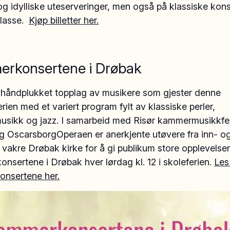
 og idylliske uteserveringer, men også på klassiske kons
lasse.
Kjøp billetter her.
rkonsertene i Drøbak
t håndplukket topplag av musikere som gjester denne
rien med et variert program fylt av klassiske perler,
usikk og jazz. I samarbeid med Risør kammermusikkfe
g OscarsborgOperaen er anerkjente utøvere fra inn- og
til vakre Drøbak kirke for å gi publikum store opplevelser
sertene i Drøbak hver lørdag kl. 12 i skoleferien.
Les
nsertene her.