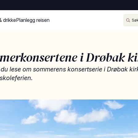
& drikke
Planlegg reisen
erkonsertene i Drøbak ki
 du lese om sommerens konsertserie i Drøbak kir
 skoleferien.