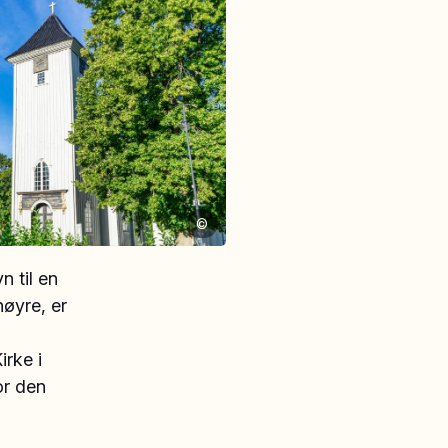
©
n til en
høyre, er
irke i
or den