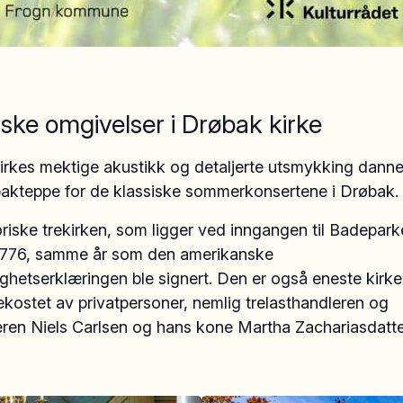
iske omgivelser i Drøbak kirke
irkes mektige akustikk og detaljerte utsmykking danne
bakteppe for de klassiske sommerkonsertene i Drøbak.
riske trekirken, som ligger ved inngangen til Badepark
i 1776, samme år som den amerikanske
hetserklæringen ble signert. Den er også eneste kirke
kostet av privatpersoner, nemlig trelasthandleren og
eren Niels Carlsen og hans kone Martha Zachariasdatte