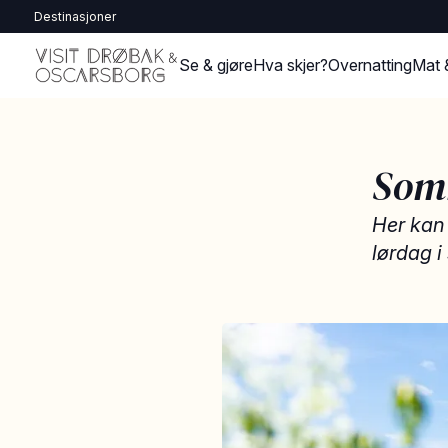
Destinasjoner
Se & gjøre
Hva skjer?
Overnatting
Mat 
Somm
Her kan
lørdag i