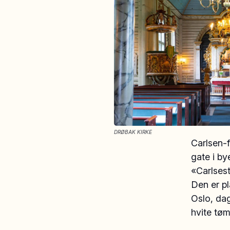
DRØBAK KIRKE
Carlsen-f
gate i by
«Carlsest
Den er pl
Oslo, da
hvite tø