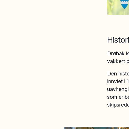
Histor
Drøbak k
vakkert 
Den histo
innviet 
uavhengig
som er be
skipsred