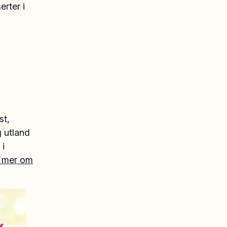
erter i
st,
 utland
 i
 mer om