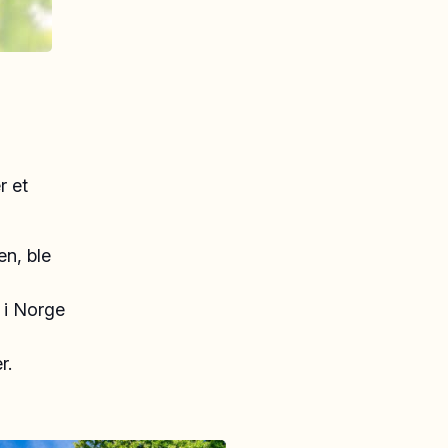
r et
en, ble
 i Norge
r.