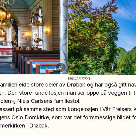
©
DRØBAK KIRKE
amilien eide store deler av Drøbak og har også gitt nav
en. Den store runde losjen man ser oppe på veggen til 
olen», Niels Carlsens familiestol.
assert på samme sted som kongelosjen i Vår Frelsers K
gens Oslo Domkirke, som var det formmessige bildet f
mmerkirken i Drøbak.