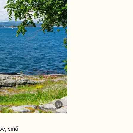
©
se, små