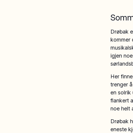
Sommer
Drøbak er
kommer du
musikals
igjen noe
sørlands
Her finn
trenger å
en solrik
flankert 
noe helt
Drøbak h
eneste k