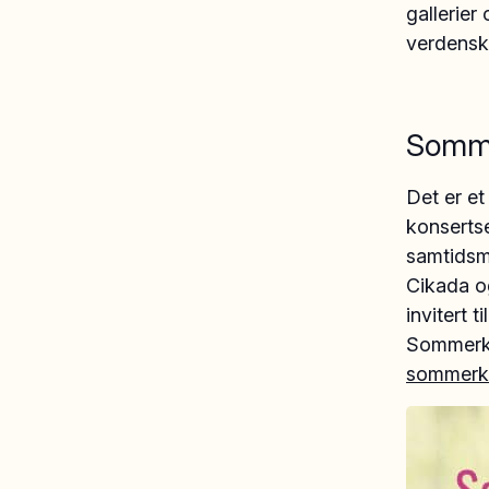
gallerier
verdensk
Somme
Det er e
konsertse
samtidsm
Cikada o
invitert 
Sommerkon
sommerko