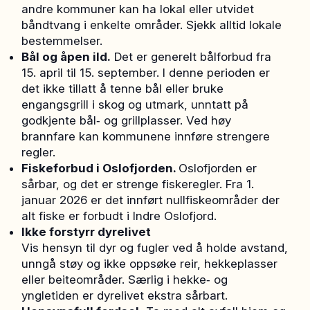
andre kommuner kan ha lokal eller utvidet
båndtvang i enkelte områder. Sjekk alltid lokale
bestemmelser.
Bål og åpen ild.
Det er generelt bålforbud fra
15. april til 15. september. I denne perioden er
det ikke tillatt å tenne bål eller bruke
engangsgrill i skog og utmark, unntatt på
godkjente bål‑ og grillplasser. Ved høy
brannfare kan kommunene innføre strengere
regler.
Fiskeforbud i Oslofjorden.
Oslofjorden er
sårbar, og det er strenge fiskeregler. Fra 1.
januar 2026 er det innført nullfiskeområder der
alt fiske er forbudt i Indre Oslofjord.
Ikke forstyrr dyrelivet
Vis hensyn til dyr og fugler ved å holde avstand,
unngå støy og ikke oppsøke reir, hekkeplasser
eller beiteområder. Særlig i hekke‑ og
yngletiden er dyrelivet ekstra sårbart.