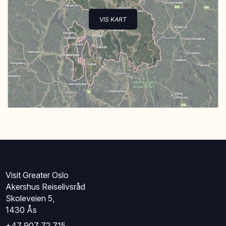
VIS KART
Visit Greater Oslo
Akershus Reiselivsråd
Skoleveien 5,
1430 Ås
+47 907 72 715