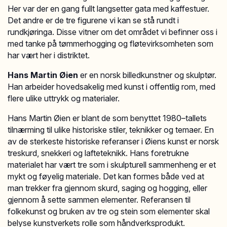
Her var der en gang fullt langsetter gata med kaffestuer.
Det andre er de tre figurene vi kan se stå rundt i
rundkjøringa. Disse vitner om det området vi befinner oss i
med tanke på tømmerhogging og fløtevirksomheten som
har vært her i distriktet.
Hans Martin Øien
er en norsk billedkunstner og skulptør.
Han arbeider hovedsakelig med kunst i offentlig rom, med
flere ulike uttrykk og materialer.
Hans Martin Øien er blant de som benyttet 1980–tallets
tilnærming til ulike historiske stiler, teknikker og temaer. En
av de sterkeste historiske referanser i Øiens kunst er norsk
treskurd, snekkeri og lafteteknikk. Hans foretrukne
materialet har vært tre som i skulpturell sammenheng er et
mykt og føyelig materiale. Det kan formes både ved at
man trekker fra gjennom skurd, saging og hogging, eller
gjennom å sette sammen elementer. Referansen til
folkekunst og bruken av tre og stein som elementer skal
belyse kunstverkets rolle som håndverksprodukt.