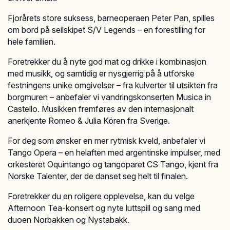
Fjorårets store suksess, barneoperaen Peter Pan, spilles
om bord på seilskipet S/V Legends – en forestilling for
hele familien.
Foretrekker du å nyte god mat og drikke i kombinasjon
med musikk, og samtidig er nysgjerrig på å utforske
festningens unike omgivelser – fra kulverter til utsikten fra
borgmuren – anbefaler vi vandringskonserten Musica in
Castello. Musikken fremføres av den internasjonalt
anerkjente Romeo & Julia Kören fra Sverige.
For deg som ønsker en mer rytmisk kveld, anbefaler vi
Tango Opera – en helaften med argentinske impulser, med
orkesteret Oquintango og tangoparet CS Tango, kjent fra
Norske Talenter, der de danset seg helt til finalen.
Foretrekker du en roligere opplevelse, kan du velge
Afternoon Tea-konsert og nyte luttspill og sang med
duoen Norbakken og Nystabakk.