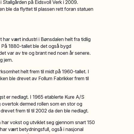
" i Stallgården på Eidsvoll Verk i 2009.
 ble da flyttet til plassen rett foran statuen
ar vært industri i Bønsdalen helt fra tidlig
r. På 1880-tallet ble det også bygd
et var av tre og brant ned noen år senere.
 jern.
somhet helt frem til midt på 1960-tallet. I
ken ble drevet av Follum Fabrikker frem til
st er nedlagt. I 1965 etablerte Kure A/S
og overtok dermed rollen som en stor og
drevet frem til til 2002 da den ble nedlagt.
m har vokst og utviklet seg gjennom snart 150
har vært betydningsfull, også i nasjonal