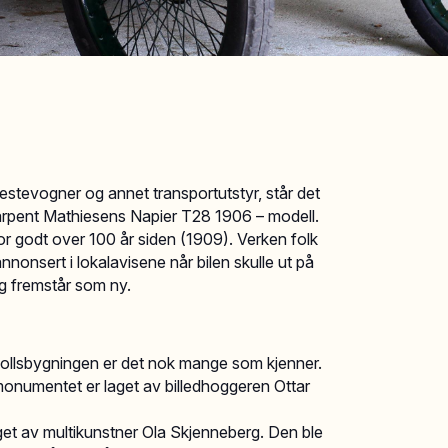
tevogner og annet transportutstyr, står det
arpent Mathiesens Napier T28 1906 – modell.
for godt over 100 år siden (1909). Verken folk
 annonsert i lokalavisene når bilen skulle ut på
 og fremstår som ny.
ollsbygningen er det nok mange som kjenner.
monumentet er laget av billedhoggeren Ottar
aget av multikunstner Ola Skjenneberg. Den ble