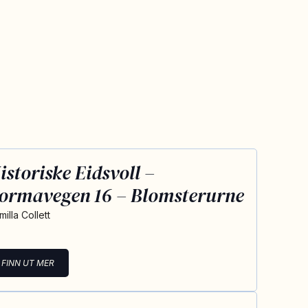
istoriske Eidsvoll –
ormavegen 16 – Blomsterurne
illa Collett
FINN UT MER