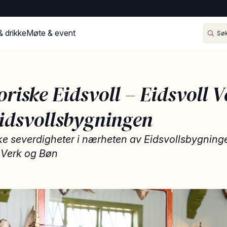
& drikke
Møte & event
oriske Eidsvoll – Eidsvoll V
idsvollsbygningen
ke severdigheter i nærheten av Eidsvollsbygning
 Verk og Bøn