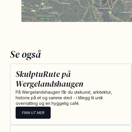
Se også
SkulptuRute på
Wergelandshaugen
På Wergelandshaugen får du utekunst, arkitektur,
historie på et og samme sted - i tillegg til unik
overnatting og en hyggelig café.
FINN UT MER