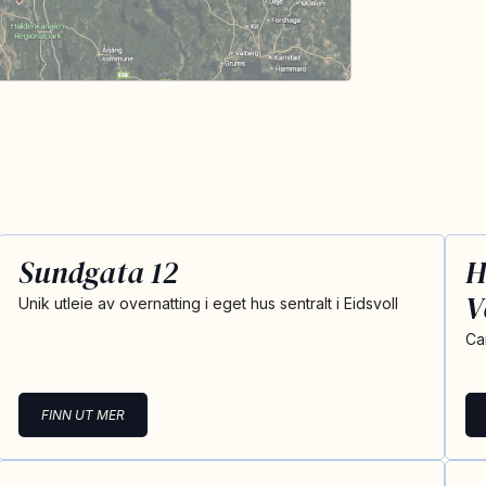
Sundgata 12
H
V
Unik utleie av overnatting i eget hus sentralt i Eidsvoll
Cam
FINN UT MER