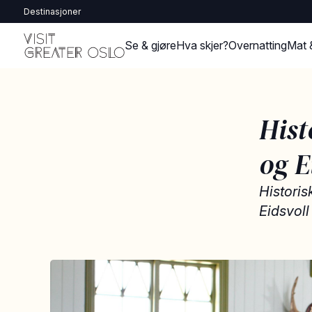
Destinasjoner
Se & gjøre
Hva skjer?
Overnatting
Mat 
Hist
og E
Historis
Eidsvoll