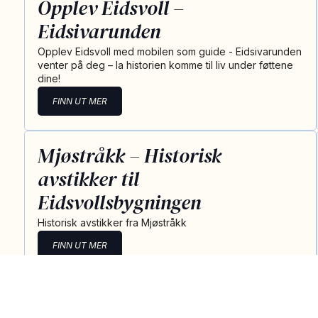
Opplev Eidsvoll –
Eidsivarunden
Opplev Eidsvoll med mobilen som guide - Eidsivarunden
venter på deg – la historien komme til liv under føttene
dine!
FINN UT MER
Mjøstråkk – Historisk
avstikker til
Eidsvollsbygningen
Historisk avstikker fra Mjøstråkk
FINN UT MER
Historiske Eidsvoll – Sundgata