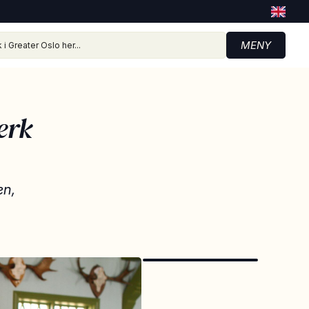
MENY
erk
en,