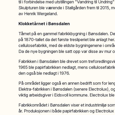
til i forbindelse med utstillingen "Vandring til Undring
Skulpturen ble værende i Stallgården frem til 2015, men
av Henrik Wergeland.
Klokketårnet i Bønsdalen
Tårnet på en gammel fabrikkbygning i Bønsdalen. Det h
på 1870-tallet da det første tresliperiet ble anlagt he
cellulosefabrikk, med de eldste bygningenene i områd
Da de nye bygningen ble satt opp var disse av mur og
Fabrikken i Bønsdalen ble drevet som treforedlingsvirk
1965 ble papirfabrikken nedlagt, mens cellulosefabrik
den også ble nedlagt i 1976.
På området ligger også en annen bedrift som for leng
Elektra-fabrikken i Bønsdalen (senere Electrolux), 
viktig arbeidsgiver i Eidsvoll kommune. Electrolux ble 
Fabrikkområdet i Bønsdalen viser et industrimiljø so
år. Produksjonen i både papirfabrikken og Electrolux 