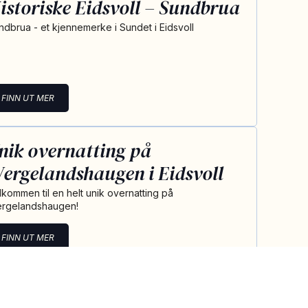
istoriske Eidsvoll – Sundbrua
ndbrua - et kjennemerke i Sundet i Eidsvoll
FINN UT MER
nik overnatting på
ergelandshaugen i Eidsvoll
lkommen til en helt unik overnatting på
rgelandshaugen!
FINN UT MER
istoriske Eidsvoll – Sundgata