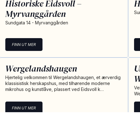
Historiske Eidsvoll –
H
Myrvanggården
Su
Sundgata 14 - Myrvanggården
FINN UT MER
Wergelandshaugen
U
W
Hjertelig velkommen til Wergelandshaugen, et ærverdig
klassisistisk herskapshus, med tilhørende moderne
Ve
mikrohus og kunstlåve, plassert ved Eidsvoll k…
We
FINN UT MER
Historiske Eidsvoll – Sundgata
H