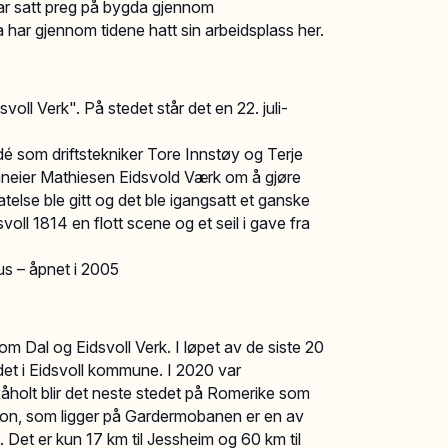
ar satt preg på bygda gjennom
 har gjennom tidene hatt sin arbeidsplass her.
oll Verk". På stedet står det en 22. juli-
é som driftstekniker Tore Innstøy og Terje
unneier Mathiesen Eidsvold Værk om å gjøre
atelse ble gitt og det ble igangsatt et ganske
voll 1814 en flott scene og et seil i gave fra
Hus – åpnet i 2005
 Dal og Eidsvoll Verk. I løpet av de siste 20
tedet i Eidsvoll kommune. I 2020 var
åholt blir det neste stedet på Romerike som
asjon, som ligger på Gardermobanen er en av
t. Det er kun 17 km til Jessheim og 60 km til