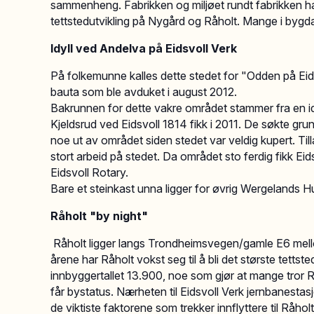
sammenheng. Fabrikken og miljøet rundt fabrikken h
tettstedutvikling på Nygård og Råholt. Mange i bygda
Idyll ved Andelva på Eidsvoll Verk
På folkemunne kalles dette stedet for "Odden på Eidsv
bauta som ble avduket i august 2012.
Bakrunnen for dette vakre området stammer fra en id
Kjeldsrud ved Eidsvoll 1814 fikk i 2011. De søkte gr
noe ut av området siden stedet var veldig kupert. Till
stort arbeid på stedet. Da området sto ferdig fikk Eids
Eidsvoll Rotary.
Bare et steinkast unna ligger for øvrig Wergelands 
Råholt "by night"
Råholt ligger langs Trondheimsvegen/gamle E6 mellom
årene har Råholt vokst seg til å bli det største tetts
innbyggertallet 13.900, noe som gjør at mange tror R
får bystatus. Nærheten til Eidsvoll Verk jernbanest
de viktiste faktorene som trekker innflyttere til Råhol