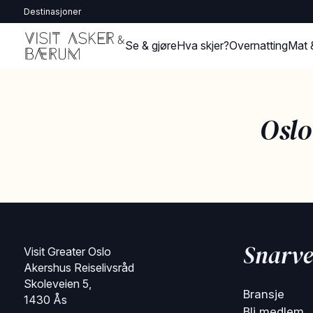
Destinasjoner
Se & gjøre
Hva skjer?
Overnatting
Mat 
Osl
Snarve
Visit Greater Oslo
Akershus Reiselivsråd
Skoleveien 5,
Bransje
1430 Ås
Bli medlem