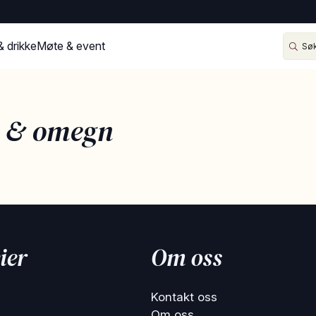
& drikke
Møte & event
o & omegn
ier
Om oss
Kontakt oss
Om oss