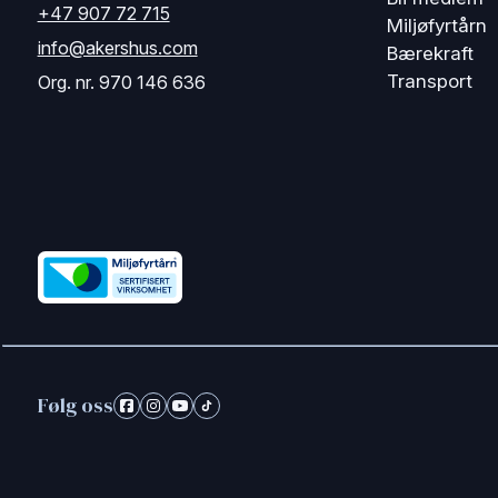
+47 907 72 715
Miljøfyrtårn
info@akershus.com
Bærekraft
Transport
Org. nr. 970 146 636
Følg oss