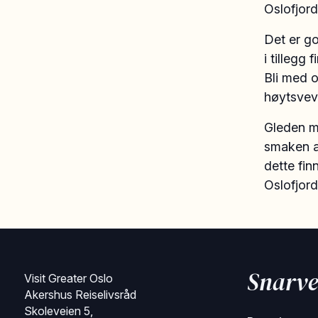
Oslofjord
Det er go
i tillegg
Bli med o
høytsvev
Gleden me
smaken a
dette fin
Oslofjord
Snarve
Visit Greater Oslo
Akershus Reiselivsråd
Skoleveien 5,