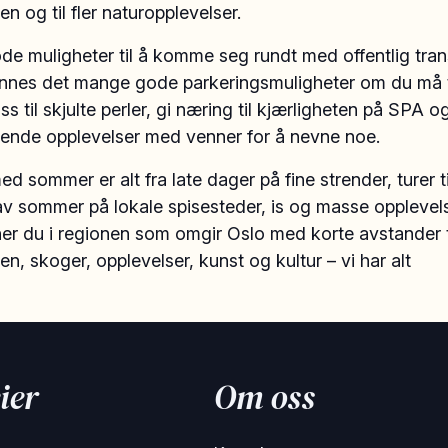
en og til fler naturopplevelser.
de muligheter til å komme seg rundt med offentlig tra
 finnes det mange gode parkeringsmuligheter om du må t
ss til skjulte perler, gi næring til kjærligheten på SPA o
ende opplevelser med venner for å nevne noe.
d sommer er alt fra late dager på fine strender, turer ti
v sommer på lokale spisesteder, is og masse opplevels
ner du i regionen som omgir Oslo med korte avstander t
en, skoger, opplevelser, kunst og kultur – vi har alt
ier
Om oss