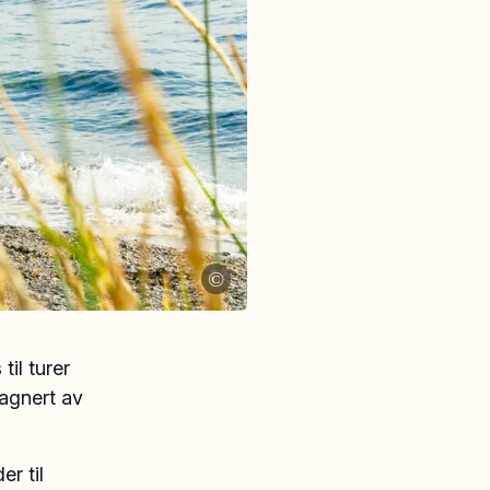
©
il turer
agnert av
r til