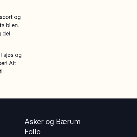
nsport og
a bilen.
g del
l sjøs og
er! Alt
il
Asker og Bærum
Follo