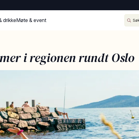
& drikke
Møte & event
er i regionen rundt Oslo