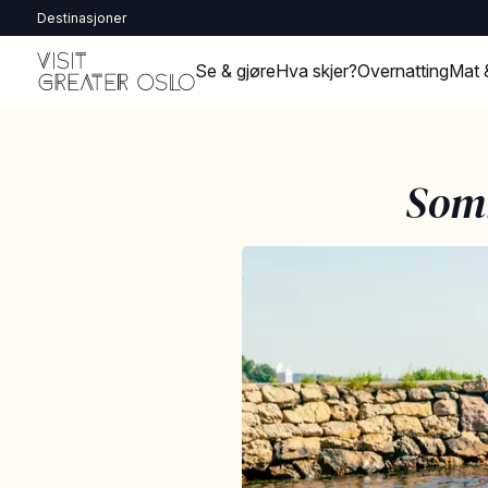
Destinasjoner
Se & gjøre
Hva skjer?
Overnatting
Mat 
Somm