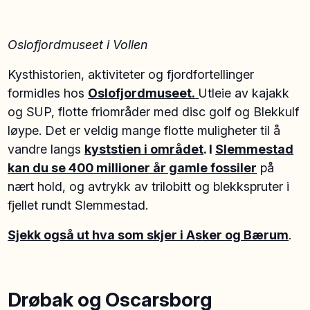
Oslofjordmuseet i Vollen
Kysthistorien, aktiviteter og fjordfortellinger
formidles hos
Oslofjordmuseet.
Utleie av kajakk
og SUP, flotte friområder med disc golf og Blekkulf
løype. Det er veldig mange flotte muligheter til å
vandre langs
kyststien i området
. I
Slemmestad
kan du se 400 millioner år gamle fossile
r
på
nært hold, og avtrykk av trilobitt og blekkspruter i
fjellet rundt Slemmestad.
Sjekk også ut hva som skjer i A
s
ker og Bærum
.
Drøbak og Oscarsborg