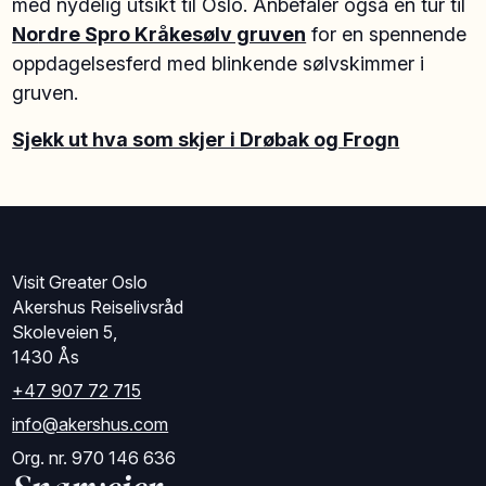
med nydelig utsikt til Oslo. Anbefaler også en tur til
No
rdre Spro Kråkesølv gruven
for en spennende
oppdagelsesferd med blinkende sølvskimmer i
gruven.
Sjekk ut hva som skjer i Drøbak og Frogn
Visit Greater Oslo
Akershus Reiselivsråd
Skoleveien 5,
1430 Ås
+47 907 72 715
info@akershus.com
Org. nr. 970 146 636