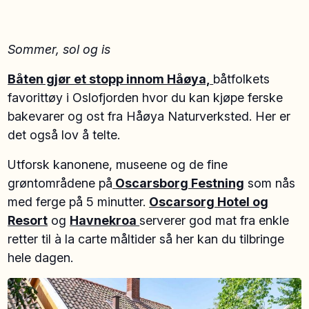
Sommer, sol og is
Båten gjør et stopp innom Håøya,
båtfolkets
favorittøy i Oslofjorden hvor du kan kjøpe ferske
bakevarer og ost fra Håøya Naturverksted. Her er
det også lov å telte.
Utforsk kanonene, museene og de fine
grøntområdene på
Oscarsborg Festning
som nås
med ferge på 5 minutter.
Oscarsorg Hotel og
Resort
og
Havnekroa
serverer god mat fra enkle
retter til à la carte måltider så her kan du tilbringe
hele dagen.