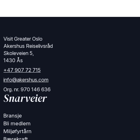
Visit Greater Oslo
Akershus Reiselivsråd
Skoleveien 5,
1430 Ås
+47 907 72 715
info@akershus.com
Org. nr. 970 146 636
Snarveier
Bransje
Bli medlem
Miljøfyrtårn
Bærekraft