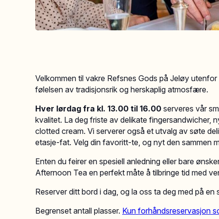
Velkommen til vakre Refsnes Gods på Jeløy utenfor
følelsen av tradisjonsrik og herskaplig atmosfære.
Hver lørdag fra kl. 13.00 til 16.00
serveres vår sma
kvalitet. La deg friste av delikate fingersandwicher
clotted cream. Vi serverer også et utvalg av søte delik
etasje-fat. Velg din favoritt-te, og nyt den sammen 
Enten du feirer en spesiell anledning eller bare ønsk
Afternoon Tea en perfekt måte å tilbringe tid med venn
Reserver ditt bord i dag, og la oss ta deg med på en s
Begrenset antall plasser.
Kun forhåndsreservasjon so