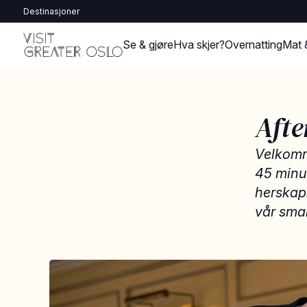
Destinasjoner
Se & gjøre
Hva skjer?
Overnatting
Mat 
Afte
​​​​​​Ve
45 minut
herskapl
vår sma