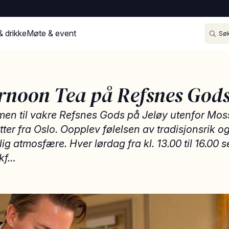
& drikke
Møte & event
rnoon Tea på Refsnes God
lkommen til vakre Refsnes Gods på Jeløy utenfor Mo
ter fra Oslo. Oopplev følelsen av tradisjonsrik o
ig atmosfære. Hver lørdag fra kl. 13.00 til 16.00 
kf…