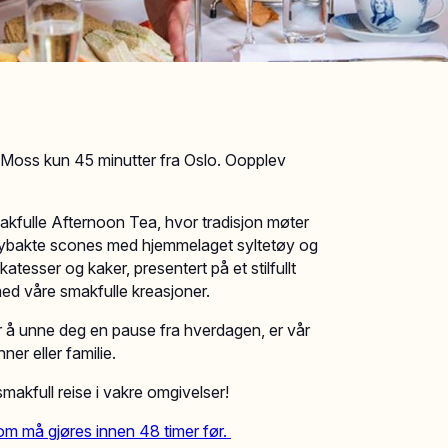
 Moss kun 45 minutter fra Oslo. Oopplev
kfulle Afternoon Tea, hvor tradisjon møter
, nybakte scones med hjemmelaget syltetøy og
atesser og kaker, presentert på et stilfullt
med våre smakfulle kreasjoner.
er å unne deg en pause fra hverdagen, er vår
er eller familie.
makfull reise i vakre omgivelser!
m må gjøres innen 48 timer før.