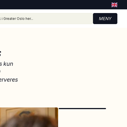
MENY
s
ss kun
g
serveres