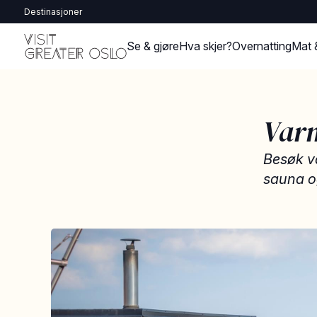
Destinasjoner
Se & gjøre
Hva skjer?
Overnatting
Mat 
Varm
Besøk v
sauna og