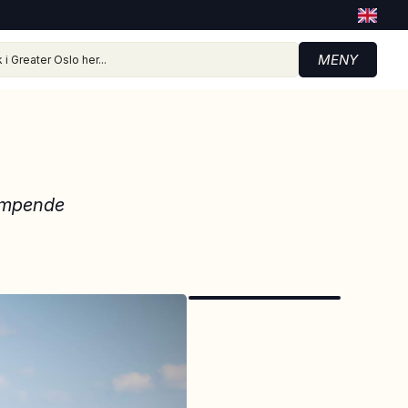
MENY
dampende