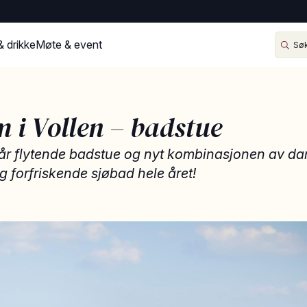
& drikke
Møte & event
 i Vollen – badstue
år flytende badstue og nyt kombinasjonen av 
 forfriskende sjøbad hele året!