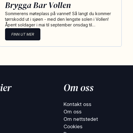
Brygga Bar Vollen
Sommerens møteplass på vannet! Så langt du kommer
tørrskodd ut i sjøen - med den lengste solen i Vollen!
Åpent soldager i mai til september onsdag til…
FINN UT MER
ier
Om oss
Kontakt oss
Om oss
Om nettstedet
Cookies