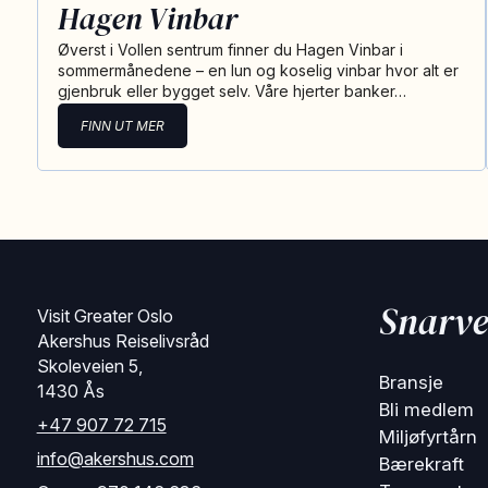
Hagen Vinbar
Øverst i Vollen sentrum finner du Hagen Vinbar i
sommermånedene – en lun og koselig vinbar hvor alt er
gjenbruk eller bygget selv. Våre hjerter banker…
FINN UT MER
Snarve
Visit Greater Oslo
Akershus Reiselivsråd
Skoleveien 5,
Bransje
1430 Ås
Bli medlem
+47 907 72 715
Miljøfyrtårn
info@akershus.com
Bærekraft