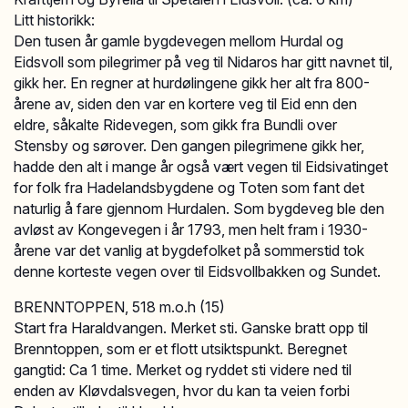
Litt historikk:
Den tusen år gamle bygdevegen mellom Hurdal og
Eidsvoll som pilegrimer på veg til Nidaros har gitt navnet til,
gikk her. En regner at hurdølingene gikk her alt fra 800-
årene av, siden den var en kortere veg til Eid enn den
eldre, såkalte Ridevegen, som gikk fra Bundli over
Stensby og sørover. Den gangen pilegrimene gikk her,
hadde den alt i mange år også vært vegen til Eidsivatinget
for folk fra Hadelandsbygdene og Toten som fant det
naturlig å fare gjennom Hurdalen. Som bygdeveg ble den
avløst av Kongevegen i år 1793, men helt fram i 1930-
årene var det vanlig at bygdefolket på sommerstid tok
denne korteste vegen over til Eidsvollbakken og Sundet.
BRENNTOPPEN, 518 m.o.h (15)
Start fra Haraldvangen. Merket sti. Ganske bratt opp til
Brenntoppen, som er et flott utsiktspunkt. Beregnet
gangtid: Ca 1 time. Merket og ryddet sti videre ned til
enden av Kløvdalsvegen, hvor du kan ta veien forbi