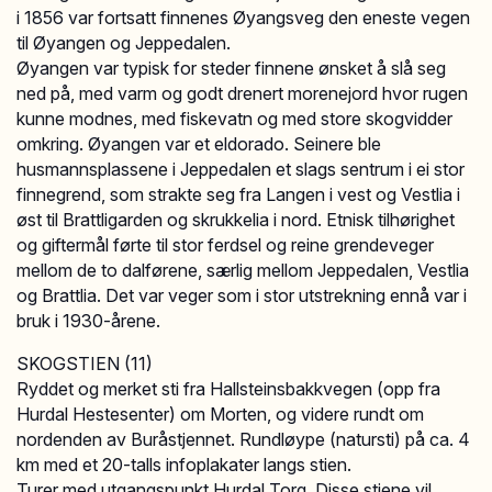
i 1856 var fortsatt finnenes Øyangsveg den eneste vegen
til Øyangen og Jeppedalen.
Øyangen var typisk for steder finnene ønsket å slå seg
ned på, med varm og godt drenert morenejord hvor rugen
kunne modnes, med fiskevatn og med store skogvidder
omkring. Øyangen var et eldorado. Seinere ble
husmannsplassene i Jeppedalen et slags sentrum i ei stor
finnegrend, som strakte seg fra Langen i vest og Vestlia i
øst til Brattligarden og skrukkelia i nord. Etnisk tilhørighet
og giftermål førte til stor ferdsel og reine grendeveger
mellom de to dalførene, særlig mellom Jeppedalen, Vestlia
og Brattlia. Det var veger som i stor utstrekning ennå var i
bruk i 1930-årene.
SKOGSTIEN (11)
Ryddet og merket sti fra Hallsteinsbakkvegen (opp fra
Hurdal Hestesenter) om Morten, og videre rundt om
nordenden av Buråstjennet. Rundløype (natursti) på ca. 4
km med et 20-talls infoplakater langs stien.
Turer med utgangspunkt Hurdal Torg. Disse stiene vil