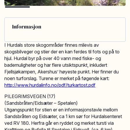
Informasjon
I Hurdals store skogområder finnes milevis av
skogsbilveger og stier der en kan ferdes til fots og på to
hjul. Hurdal byr på over 40 vann med fiske- og
bademuligheter og har flere utsiktspunkt, inkludert
Fjellsjøkampen, Akershus’ høyeste punkt. Her finner du
noen turforslag. Turene er merket på føgende kart:
http://www.hurdalinfo.no/pdf/turkartost.pdf
PILEGRIMSVEGEN (17)
(Sandsbråten/Eidsæter – Spetalen)
Utgangspunkt for stien er en informasjonstavle mellom
Sandsbråten og Eidsæter, ca 1 km sør for Hurdalsenteret
ved RV 180. Herfra går en ryddet og merket tursti via
Krafttjern og Byfella til Spetalen i Eidsvoll. (ca. 6 km)