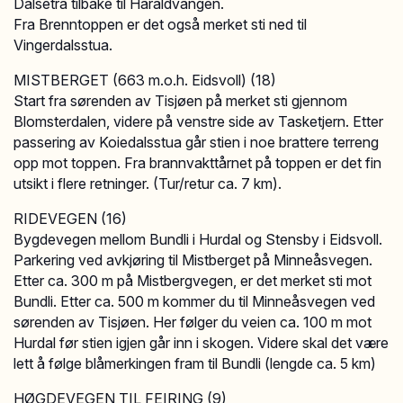
Dalsetra tilbake til Haraldvangen.
Fra Brenntoppen er det også merket sti ned til
Vingerdalsstua.
MISTBERGET (663 m.o.h. Eidsvoll) (18)
Start fra sørenden av Tisjøen på merket sti gjennom
Blomsterdalen, videre på venstre side av Tasketjern. Etter
passering av Koiedalsstua går stien i noe brattere terreng
opp mot toppen. Fra brannvakttårnet på toppen er det fin
utsikt i flere retninger. (Tur/retur ca. 7 km).
RIDEVEGEN (16)
Bygdevegen mellom Bundli i Hurdal og Stensby i Eidsvoll.
Parkering ved avkjøring til Mistberget på Minneåsvegen.
Etter ca. 300 m på Mistbergvegen, er det merket sti mot
Bundli. Etter ca. 500 m kommer du til Minneåsvegen ved
sørenden av Tisjøen. Her følger du veien ca. 100 m mot
Hurdal før stien igjen går inn i skogen. Videre skal det være
lett å følge blåmerkingen fram til Bundli (lengde ca. 5 km)
HØGDEVEGEN TIL FEIRING (9)