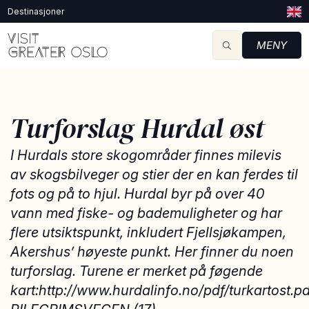
Destinasjoner
MENY
Turforslag Hurdal øst
I Hurdals store skogområder finnes milevis
av skogsbilveger og stier der en kan ferdes til
fots og på to hjul. Hurdal byr på over 40
vann med fiske- og bademuligheter og har
flere utsiktspunkt, inkludert Fjellsjøkampen,
Akershus’ høyeste punkt. Her finner du noen
turforslag. Turene er merket på føgende
kart:http://www.hurdalinfo.no/pdf/turkartost.pd