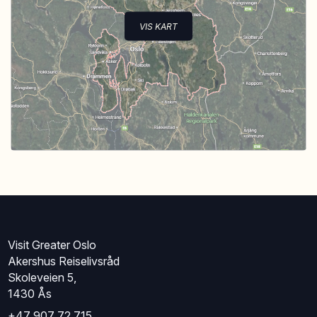
VIS KART
Visit Greater Oslo
Akershus Reiselivsråd
Skoleveien 5,
1430 Ås
+47 907 72 715