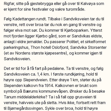
Rigfar, sitte på gjestebrygga eller gå over til Kalvøya som
er kjent for sine festivaler og vakre turområde.
Følg Kadettangen rundt. Tilbake i Sandviksveien tar du til
venstre, rett over broa tar du nok en gang til venstre og
følger elva mot sør. Du kommer til Kjørboparken. Ytterst
mot fjorden ligger Kjørbo gård, som er Sandvikas eldste,
anlagt i eldre jernalder. Du passerer Politiet, et sirkelformet
parkeringshus, Thon hotell Oslofjord, Sandvika Storsenter
(et av Nordens største kjøpesentre), og kommer igjen til
Sandviksveien.
Det er tid for å få fart på pedalene. Ta til venstre, og følg
Sandviksveien ca. 1,4 km. I første rundkjøring, hold til
høyre opp Slependveien. Etter drøye 1 km, støter du på
Slependen kalkovn fra 1914. Kalkovnen er brukt som
symbol på Bærums kommunevåpen. Ønsker du å besøke
Tanum middelalderkirke? Ta i så fall opp grusveien til
venstre, halvveis ute på sletta. Hvis ikke, fortsett rett fram
til Bjørnegårdssvingen. Sykle over broa, hold til høyre