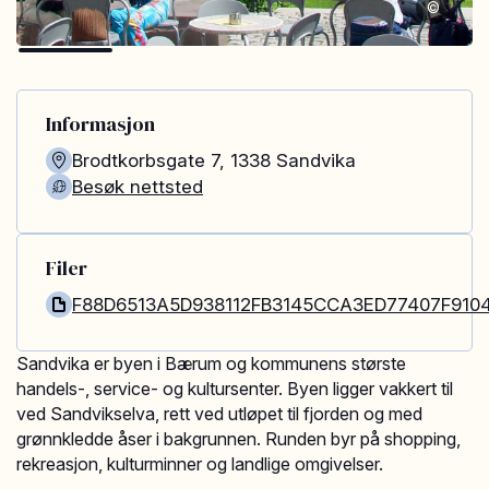
©
Informasjon
Brodtkorbsgate 7
,
1338
Sandvika
Besøk nettsted
Filer
F88D6513A5D938112FB3145CCA3ED77407F9104
Sandvika er byen i Bærum og kommunens største
handels-, service- og kultursenter. Byen ligger vakkert til
ved Sandvikselva, rett ved utløpet til fjorden og med
grønnkledde åser i bakgrunnen. Runden byr på shopping,
rekreasjon, kulturminner og landlige omgivelser.