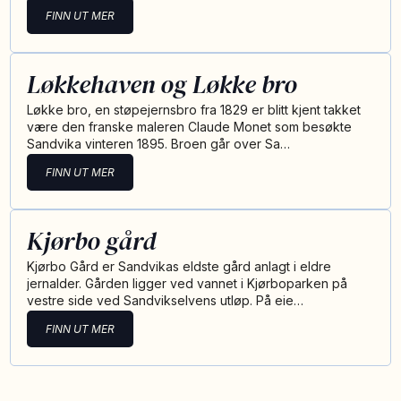
FINN UT MER
Løkkehaven og Løkke bro
Løkke bro, en støpejernsbro fra 1829 er blitt kjent takket
være den franske maleren Claude Monet som besøkte
Sandvika vinteren 1895. Broen går over Sa…
FINN UT MER
Kjørbo gård
Kjørbo Gård er Sandvikas eldste gård anlagt i eldre
jernalder. Gården ligger ved vannet i Kjørboparken på
vestre side ved Sandvikselvens utløp. På eie…
FINN UT MER