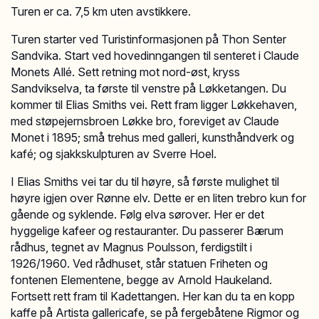
Turen er ca. 7,5 km uten avstikkere.
Turen starter ved Turistinformasjonen på Thon Senter
Sandvika. Start ved hovedinngangen til senteret i Claude
Monets Allé. Sett retning mot nord-øst, kryss
Sandvikselva, ta første til venstre på Løkketangen. Du
kommer til Elias Smiths vei. Rett fram ligger Løkkehaven,
med støpejernsbroen Løkke bro, foreviget av Claude
Monet i 1895; små trehus med galleri, kunsthåndverk og
kafé; og sjakkskulpturen av Sverre Hoel.
I Elias Smiths vei tar du til høyre, så første mulighet til
høyre igjen over Rønne elv. Dette er en liten trebro kun for
gående og syklende. Følg elva sørover. Her er det
hyggelige kafeer og restauranter. Du passerer Bærum
rådhus, tegnet av Magnus Poulsson, ferdigstilt i
1926/1960. Ved rådhuset, står statuen Friheten og
fontenen Elementene, begge av Arnold Haukeland.
Fortsett rett fram til Kadettangen. Her kan du ta en kopp
kaffe på Artista gallericafe, se på fergebåtene Rigmor og