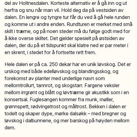
del av Holtnesdalen. Korteste alternativ er å gå inn og ut
herfra og snu når man vil. Hold deg da på vestsiden av
dalen. En lengre og tyngre tur får du ved å gå hele runden
og komme ut i andre enden. Rundturen er merket med små
skilt i trærne, og på noen steder må du følge godt med for
å ikke overse skiltet. Det gjelder spesielt på østsiden av
dalen, der du på et tidspunkt skal klatre ned er par meter i
en skrent, i stedet for å fortsette rett frem.
Hele dalen er på ca. 250 dekar har en unik løvskog. Det er
urskog med både edelløvskog og blandingsskog, og
forekomst av planter med underlige navn som
mellomtrollurt, tannrot, og skogstarr. Fargene veksler
mellom irrgrønt og blått og løvtrærne gir akustikk som i en
konsertsal. Fuglesangen kommer fra munk, møller,
grønnspett, rødvingetrost og måltrost. Bekken i dalen er
todelt og skaper dype, mørke dalsøkk – med bregner og
løvskog i dalbunnene, og mer barskog på høyden mellom
dem.