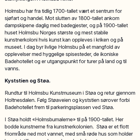
Holmsbu har fra tidlig 1700-tallet vært et sentrum for
sjøfart og handel. Mot slutten av 1800-tallet ankom
dampskipene daglig med badegjester, og på 1900-tallet
huset Holmsbu Norges største og mest stabile
kunstnerkoloni hvis kunst kan oppleves i kriken og på
museet. I dag byr livlige Holmsbu på et mangfold av
opplevelser med hyggelige spisesteder, de ikoniske
Badehotellet og er utgangspunkt for turer på land og til
vanns.
Kyststien og Støa.
Rundtur til Holmsbu Kunstmuseum i Støa og retur gjennom
Holtnesdalen. Følg Støaveien og kyststien sørover forbi
Badehotellet frem til parkeringsplassen ved Støa.
I Støa holdt «Holmsbumalerne» til på 1900-tallet. Her
bodde kunstnerne fra kunstnerkolonien. Støa er et flott
friområde ned mot vannet, med små røde hus som holder