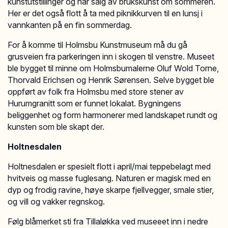
kunstutstillinger og har salg av brukskunst om sommeren.
Her er det også flott å ta med piknikkurven til en lunsj i
vannkanten på en fin sommerdag.
For å komme til Holmsbu Kunstmuseum må du gå
grusveien fra parkeringen inn i skogen til venstre. Museet
ble bygget til minne om Holmsbumalerne Oluf Wold Torne,
Thorvald Erichsen og Henrik Sørensen. Selve bygget ble
oppført av folk fra Holmsbu med store stener av
Hurumgranitt som er funnet lokalat. Bygningens
beliggenhet og form harmonerer med landskapet rundt og
kunsten som ble skapt der.
Holtnesdalen
Holtnesdalen er spesielt flott i april/mai teppebelagt med
hvitveis og masse fuglesang. Naturen er magisk med en
dyp og frodig ravine, høye skarpe fjellvegger, smale stier,
og vill og vakker regnskog.
Følg blåmerket sti fra Tillaløkka ved museeet inn i nedre