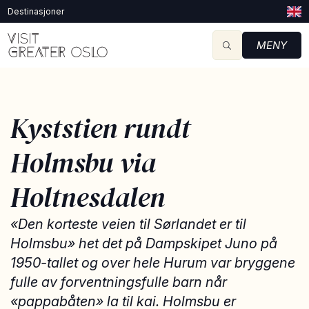
Destinasjoner
MENY
Kyststien rundt
Holmsbu via
Holtnesdalen
«Den korteste veien til Sørlandet er til
Holmsbu» het det på Dampskipet Juno på
1950-tallet og over hele Hurum var bryggene
fulle av forventningsfulle barn når
«pappabåten» la til kai. Holmsbu er