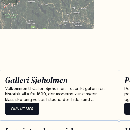
Galleri Sjøholmen
P
Velkommen til Galleri Sjøholmen – et unikt galleri i en
Po
historisk villa fra 1890, der moderne kunst møter
po
klassiske omgivelser. I stuene der Tidemand …
og
FINN UT MER