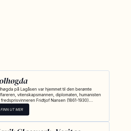
olhøgda
lhøgda på Lagåsen var hjemmet til den berømte
lfareren, vitenskapsmannen, diplomaten, humanisten
 fredsprisvinneren Fridtjof Nansen (1861-1930).…
FINN UT MER