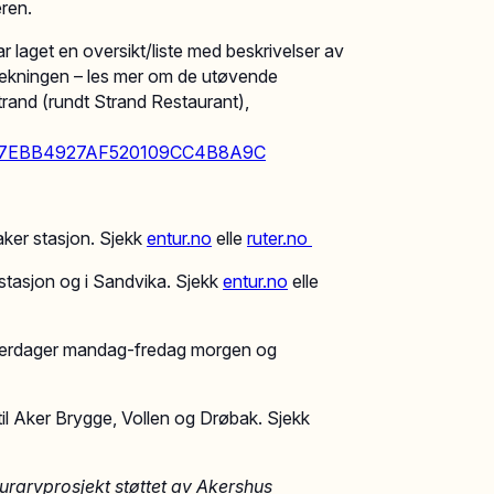
eren.
laget en oversikt/liste med beskrivelser av
trekningen – les mer om de utøvende
trand (rundt Strand Restaurant),
60ED7EBB4927AF520109CC4B8A9C
ker stasjon. Sjekk
entur.no
elle
ruter.no
stasjon og i Sandvika. Sjekk
entur.no
elle
hverdager mandag-fredag morgen og
l Aker Brygge, Vollen og Drøbak. Sjekk
lturarvprosjekt støttet av Akershus