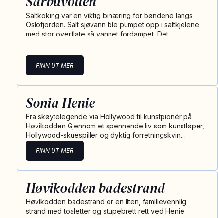
Sarbuvollen
Saltkoking var en viktig binæring for bøndene langs
Oslofjorden. Salt sjøvann ble pumpet opp i saltkjelene
med stor overflate så vannet fordampet. Det…
FINN UT MER
Sonia Henie
Fra skøytelegende via Hollywood til kunstpionér på
Høvikodden Gjennom et spennende liv som kunstløper,
Hollywood-skuespiller og dyktig forretningskvin…
FINN UT MER
Høvikodden badestrand
Høvikodden badestrand er en liten, familievennlig
strand med toaletter og stupebrett rett ved Henie