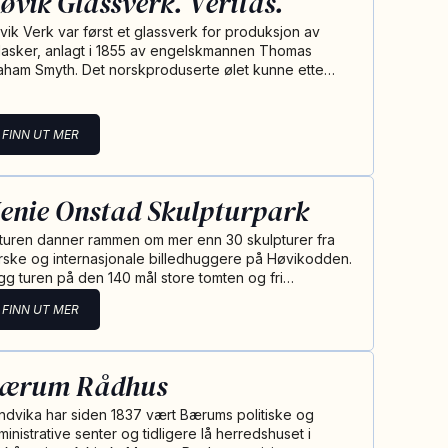
øvik Glassverk. Veritas.
vik Verk var først et glassverk for produksjon av
flasker, anlagt i 1855 av engelskmannen Thomas
aham Smyth. Det norskproduserte ølet kunne ette…
FINN UT MER
enie Onstad Skulpturpark
turen danner rammen om mer enn 30 skulpturer fra
rske og internasjonale billedhuggere på Høvikodden.
gg turen på den 140 mål store tomten og fri…
FINN UT MER
ærum Rådhus
ndvika har siden 1837 vært Bærums politiske og
ministrative senter og tidligere lå herredshuset i