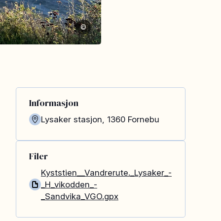
©
Informasjon
Lysaker stasjon
,
1360
Fornebu
Filer
Kyststien__Vandrerute._Lysaker_-
_H_vikodden_-
_Sandvika_VGO.gpx