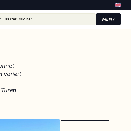
MENY
vannet
 variert
. Turen