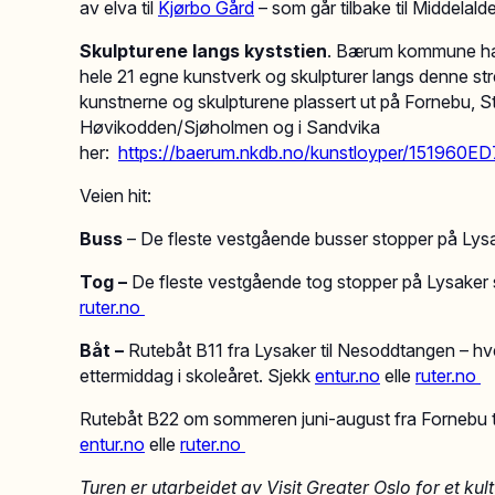
av elva til
Kjørbo Gård
– som går tilbake til Middelald
Skulpturene langs kyststien
. Bærum kommune har 
hele 21 egne kunstverk og skulpturer langs denne s
kunstnerne og skulpturene plassert ut på Fornebu, S
Høvikodden/Sjøholmen og i Sandvika
her:
https://baerum.nkdb.no/kunstloyper/1519
Veien hit:
Buss
– De fleste vestgående busser stopper på Lysa
Tog –
De fleste vestgående tog stopper på Lysaker 
ruter.no
Båt –
Rutebåt B11 fra Lysaker til Nesoddtangen – 
ettermiddag i skoleåret. Sjekk
entur.no
elle
ruter.no
Rutebåt B22 om sommeren juni-august fra Fornebu ti
entur.no
elle
ruter.no
Turen er utarbeidet av Visit Greater Oslo for et ku