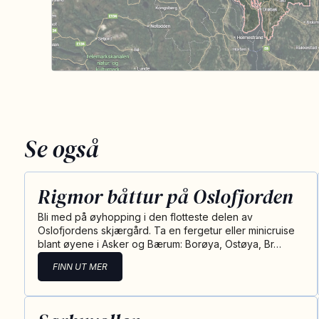
Se også
Rigmor båttur på Oslofjorden
Bli med på øyhopping i den flotteste delen av
Oslofjordens skjærgård. Ta en fergetur eller minicruise
blant øyene i Asker og Bærum: Borøya, Ostøya, Br…
FINN UT MER