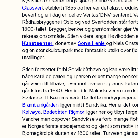
Kyststien fortsetter langs sjøen på fine vandrestier.
Glassver
k etablert i 1855 og her var det glassproduk
bevart og er i dag en del av Veritas/DNV-senteret.
Rådhusbryggene i Oslo og ved Svartodden står fortsa
1800-tallet. Brygger, benker og grøntområder gjør Ver
rekreasjonsområde. Stien videre langs Høvikodden er
Kunstsenter
, donert av
Sonia Henie
og Niels Onsta
og en stor skulpturpark med fantastisk utsikt over fj
utstillinger.
Stien fortsetter forbi Solvik båthavn og kan være litt
både kafé og galleri og i parken er det mange benker
går veien litt tilbake, over motorveien og langs fortau
gårdstun fra 1640. Her bodde Malmskriveren som kont
Sørlandet til Bærums Verk. De flotte murbygningene
Brambanigården
ligger midt i Sandvika. Her er det k
Kalvøya
.
Badebåten Rigmor
ligger her og tilbyr fer
Vandrer man oppover Sandvikselva forbi mange flott
er Norges første støpejernsbro og kjent som motiv i 
Bjørnegård på slutten av 1800 tallet. Turveien går s