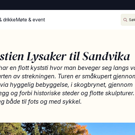
& drikke
Møte & event
stien Lysaker til Sandvika
ar en flott kyststi hvor man beveger seg langs 
rten av strekningen. Turen er småkupert gjennom
 via hyggelig bebyggelse, i skogbrynet, gjennom
gg og forbi historiske steder og flotte skulpturer
g både til fots og med sykkel.