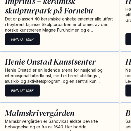
Imprints – keramisk
H
skulpturpark på Fornebu
Hø
øl
Det er plassert 40 keramiske enkeltelementer alle utført
Gr
i høybrent fajanse. Skulpturparken er utformet av den
norske kunstneren Magne Furuholmen og e…
FINN UT MER
Henie Onstad Kunstsenter
H
Henie Onstad er en ledende arena for nasjonal og
Na
internasjonal billedkunst, med et bredt utstillings-,
no
musikk- og aktivitetsprogram, og en sentral kun…
Le
FINN UT MER
Malmskrivergården
B
Malmskrivergården er Sandvikas eldste bevarte
Sa
bebyggelse og er fra ca 1640. Her bodde
ad