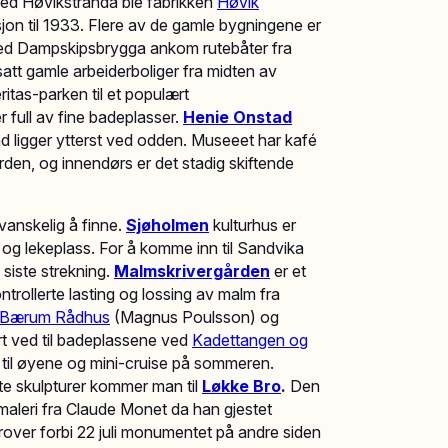
 Ved Høvikstranda ble fabrikken
Høvik
sjon til 1933. Flere av de gamle bygningene er
 Ved Dampskipsbrygga ankom rutebåter fra
tt gamle arbeiderboliger fra midten av
itas-parken til et populært
 full av fine badeplasser.
Henie Onstad
d ligger ytterst ved odden. Museeet har kafé
orden, og innendørs er det stadig skiftende
 vanskelig å finne.
Sjøholmen
kulturhus er
 og lekeplass. For å komme inn til Sandvika
 siste strekning.
Malmskrivergården
er et
rollerte lasting og lossing av malm fra
Bærum Rådhus
(Magnus Poulsson) og
ort ved til badeplassene ved
Kadettangen og
ge til øyene og mini-cruise på sommeren.
e skulpturer kommer man til
Løkke Bro
.
Den
maleri fra Claude Monet da han gjestet
ørover forbi 22 juli monumentet på andre siden