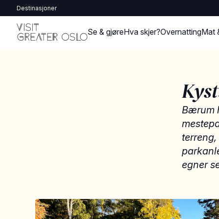
Destinasjoner
Se & gjøre
Hva skjer?
Overnatting
Mat 
Kyst
Bærum h
mestepa
terreng,
parkanle
egner se