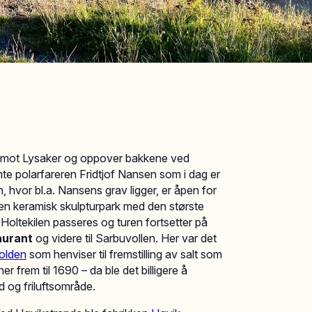
en mot Lysaker og oppover bakkene ved
mte polarfareren Fridtjof Nansen som i dag er
, hvor bl.a. Nansens grav ligger, er åpen for
 en keramisk skulpturpark med den største
 Holtekilen passeres og turen fortsetter på
aurant
og videre til Sarbuvollen. Her var det
olden
som henviser til fremstilling av salt som
r frem til 1690 – da ble det billigere å
d og friluftsområde.