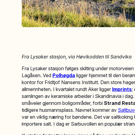
Fra Lysaker stasjon, via Høvikodden til Sandvika
Fra Lysaker stasjon følges skilting under motorvei
Lagåsen. Ved
Polhøgda
ligger hjemmet til den berø
kontor for Fridtjof Nansens Institutt. Den store hagen
allmennheten. I kvartalet rundt Aker ligger
Imprints
;
samlingen av keramiske arbeider i Skandinavia i dag.
småveier gjennom boligområder, forbi
Strand Rest
tidligere husmannsplass. Navnet kommer av
Saltbuv
var en viktig næring for bøndene. Det var saltkoking he
importere salt. I dag er Sarbuvollen en populær stran