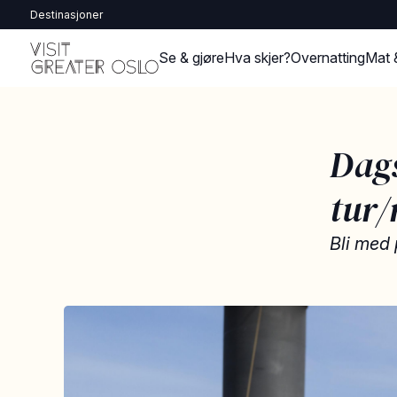
Destinasjoner
Se & gjøre
Hva skjer?
Overnatting
Mat 
Dags
tur/
Bli med