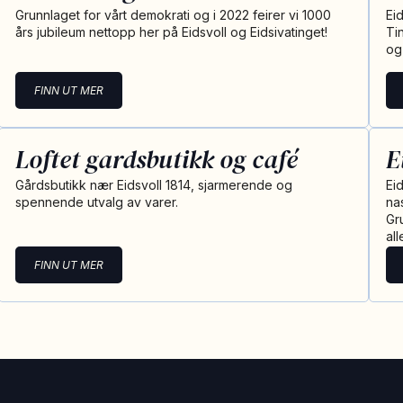
Grunnlaget for vårt demokrati og i 2022 feirer vi 1000
Ei
års jubileum nettopp her på Eidsvoll og Eidsivatinget!
Ti
og
FINN UT MER
Loftet gardsbutikk og café
E
Gårdsbutikk nær Eidsvoll 1814, sjarmerende og
Ei
spennende utvalg av varer.
na
Gr
al
FINN UT MER