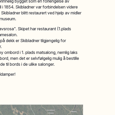
prinnelig bygget som en forlengelse av
 i 1854. Skibladner var forbindelsen videre
kibladner blitt restaurert ved hjelp av midler
e museum.
lavsrosa". Skipet har restaurant (1.plads
damesalon.
 på dekk er Skibladner tilgjengelig for
r.
ny ombord i 1. plads matsalong, nemlig laks
rd, men det er selvfølgelig mulig å bestille
e til bords i de ulike salonger.
uldamper!