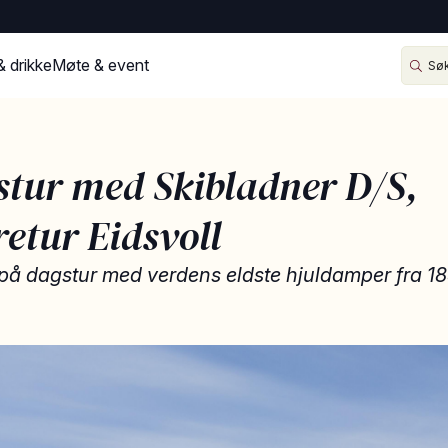
& drikke
Møte & event
tur med Skibladner D/S,
retur Eidsvoll
 på dagstur med verdens eldste hjuldamper fra 18