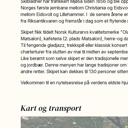
Skibladner har trafikkert Mjøsa siden 1856 og ble op
Norges første jernbane mellom Christiania og Eidsvoll
mellom Eidsvoll og Lillehammer. I de senere årene er S
fra Riksantikvaren og fremstår i dag som et flytend
Skipet fikk tildelt Norsk Kulturarvs kvalitetsmerke "O
Matsalon), kafeteria (2. plads Matsalon), herre-og 
Til fengende gladjazz, trekkspill eller klassisk konsert
charterturer fra slutten av mai til midten av septembe
Like berømt som selve skipet er den tradisjonelle me
og jordbær. Denne menyen har lange tradisjoner om bo
andre retter. Skipet kan dekkes til 130 personer sittend
Velkommen til en nytelsesreise på verdens eldste hj
Kart og transport