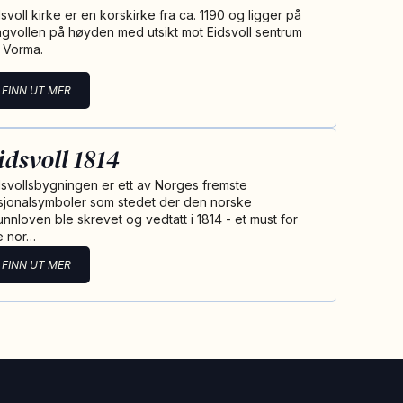
dsvoll kirke er en korskirke fra ca. 1190 og ligger på
ngvollen på høyden med utsikt mot Eidsvoll sentrum
 Vorma.
FINN UT MER
idsvoll 1814
dsvollsbygningen er ett av Norges fremste
sjonalsymboler som stedet der den norske
unnloven ble skrevet og vedtatt i 1814 - et must for
le nor…
FINN UT MER