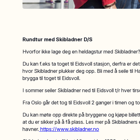
Rundtur med Skibladner D/S
Hvorfor ikke lage deg en heldagstur med Skibladner
Du kan f.eks ta toget til Eidsvoll stasjon, derfra er d
hvor Skibladner plukker deg opp. Bli med å seile til Ha
brygga til toget til Eidsvoll.
I sommer seiler Skibladner ned til Eidsvoll t/r hver t
Fra Oslo går det tog til Eidsvoll 2 ganger i timen og 
Du kan møte opp direkte på bryggene og kjøpe billett fra
at du er sikker på å få plass. Les mer på Skibladners
havner.
https://www.skibladner.no