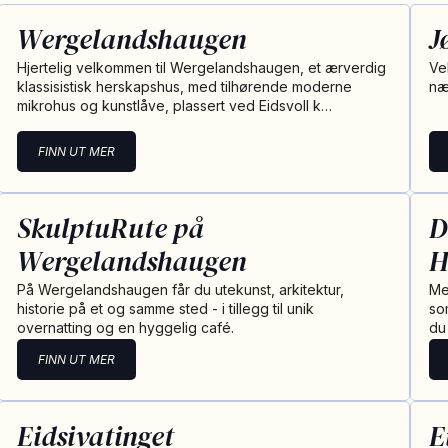
Wergelandshaugen
J
Hjertelig velkommen til Wergelandshaugen, et ærverdig
Ve
klassisistisk herskapshus, med tilhørende moderne
næ
mikrohus og kunstlåve, plassert ved Eidsvoll k…
FINN UT MER
SkulptuRute på
D
Wergelandshaugen
H
På Wergelandshaugen får du utekunst, arkitektur,
Me
historie på et og samme sted - i tillegg til unik
so
overnatting og en hyggelig café.
du
FINN UT MER
Eidsivatinget
E