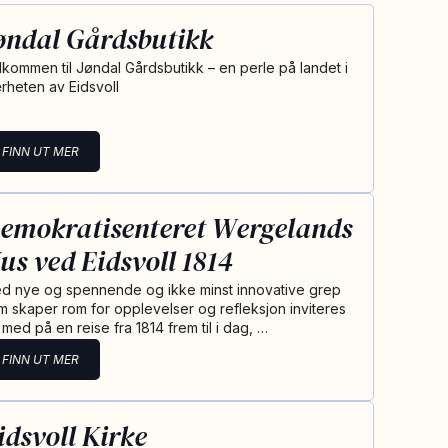
øndal Gårdsbutikk
lkommen til Jøndal Gårdsbutikk – en perle på landet i
rheten av Eidsvoll
FINN UT MER
emokratisenteret Wergelands
us ved Eidsvoll 1814
d nye og spennende og ikke minst innovative grep
m skaper rom for opplevelser og refleksjon inviteres
 med på en reise fra 1814 frem til i dag, …
FINN UT MER
idsvoll Kirke