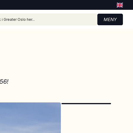
MENY
56!