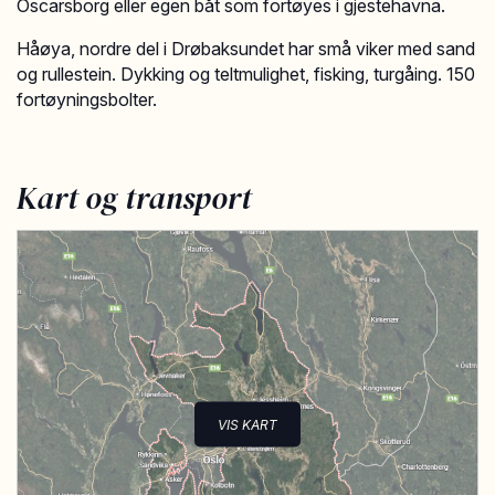
Oscarsborg eller egen båt som fortøyes i gjestehavna.
Håøya, nordre del i Drøbaksundet har små viker med sand
og rullestein. Dykking og teltmulighet, fisking, turgåing. 150
fortøyningsbolter.
Kart og transport
VIS KART