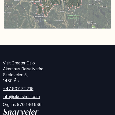
Visit Greater Oslo
Akershus Reiselivsråd
Skoleveien 5,
1430 Ås
+47 907 72 715
info@akershus.com
Org. nr. 970 146 636
Snarveier