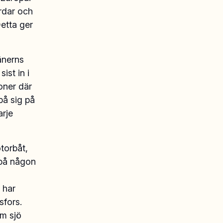
ordar och
etta ger
änerns
ist in i
oner där
på sig på
arje
torbåt,
 på någon
 har
fors.
om sjö