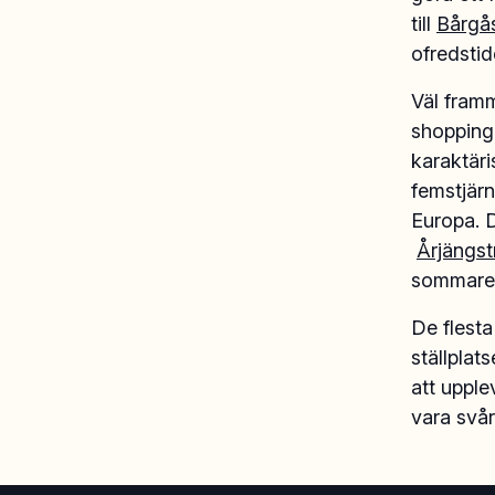
till
Bårgå
ofredstid
Väl fram
shopping 
karaktäri
femstjär
Europa. 
Årjängst
sommare
De flesta
ställplat
att upple
vara svår