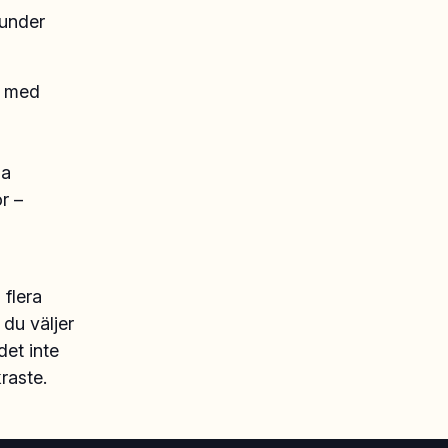
 under
n med
la
r –
 flera
du väljer
det inte
raste.