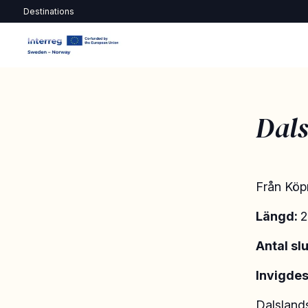
Destinations
Dals
Från Köp
Längd:
2
Antal sl
Invigdes
Dalsland