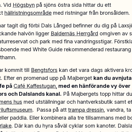
. Vid
Högsbyn
på sjöns östra sida hittar du ett
kt
hällristningsområde
med ristningar från bronsåldern.
har tagit dig förbi Dals Långed befinner du dig på Laxsj
ickande halvön ligger
Baldernäs Herrgård
omgiven av si
turreservat och park med fina vandringsstigar. Förstkl
sboende med White Guide rekommenderad restaurang
sthamn.
r kommit till
Bengtsfors
kan det vara dags aktivera k
gt. Efter en promenad upp på Majberget
kan du avnjuta
fe på
Café Kaffestugan
, med en hänförande vy över
rs och Dalslands kanal.
På Majbergets topp hittar d
mens hus
med utställningar och hantverksbutik samt et
riluftsmuseum
. Passa på att
trampa dressin
, vandra, ta
eller paddla. Eller kombinera alla tre tillsammans med 
rlake
. Där kan du hyra såväl cyklar som kanoter. Dalsl