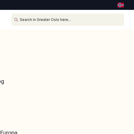
og
 Europa.