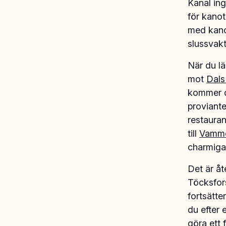
Kanal ing
för kanot
med kanot
slussvakt
När du lä
mot
Dals
kommer du
proviante
restauran
till
Vamme
charmiga 
Det är åt
Töcksfors
fortsätte
du efter 
göra ett 