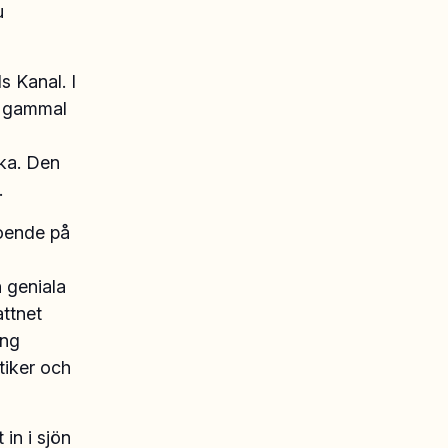
u
s Kanal. I
en gammal
ka. Den
d.
roende på
 geniala
attnet
ing
tiker och
in i sjön