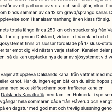
estår av ett pärlband av stora och små sjöar, vikar, fj
 som binds samman av ca 12 km grävd/sprängd kanal. D
upplevelse som i kanalsammanhang är en klass för sig.
ets totala längd är ca 250 km och sträcker sig från V
da, tar dig genom Dalsland, vidare in i Värmland och till s
sjösystemet finns 31 slussar fördelade på 17 sluss-stati
er tar emot dig vid nästan varje station. Kanalen delar 
llen, så du kan upptäcka nya delar av sjösystemet vid v
 väljer att uppleva Dalslands kanal från vattnet med mo
eller kanot. Har du ingen egen båt kan du alltid hoppa
arna med sekelskiftescharm som trafikerar kanalen.
t
Dalslands Kanaltrafik
med familjen Holmedal i spetsen
avgångar hela sommaren både från Håverud och Bengts
 på en dagstur med god mat och trevlig slussning gen