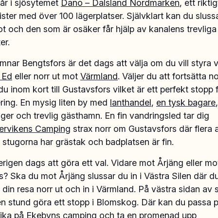
år i sjösytemet
Dano – Dalsland Nordmarken
, ett rikt
ister med över 100 lägerplatser. Självklart kan du slus
 och den som är osäker får hjälp av kanalens trevliga
er.
mnar Bengtsfors är det dags att välja om du vill styra v
 Ed
eller norr ut mot
Värmland
. Väljer du att fortsätta n
 inom kort till Gustavsfors vilket är ett perfekt stopp 
ring. En mysig liten by med
lanthandel
,
en tysk bagare
,
ger och trevlig gästhamn. En fin vandringsled tar dig
rvikens Camping
strax norr om Gustavsfors där flera 
stugorna har grästak och badplatsen är fin.
erigen dags att göra ett val. Vidare mot Årjäng eller mo
? Ska du mot Årjäng slussar du in i Västra Silen där d
r din resa norr ut och in i Värmland. På västra sidan av 
en stund göra ett stopp i Blomskog. Där kan du passa p
fika på
Ekebyns camping
och ta en promenad upp