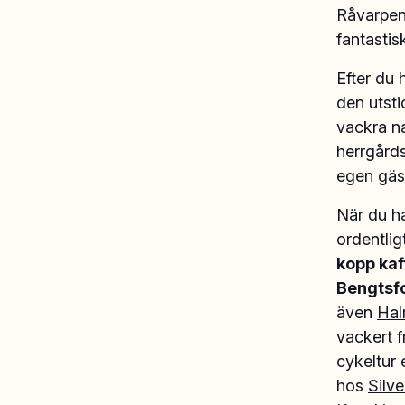
Råvarpen
fantastis
Efter du 
den utst
vackra na
herrgård
egen gä
När du ha
ordentli
kopp kaf
Bengtsfo
även
Hal
vackert
f
cykeltur 
hos
Silve