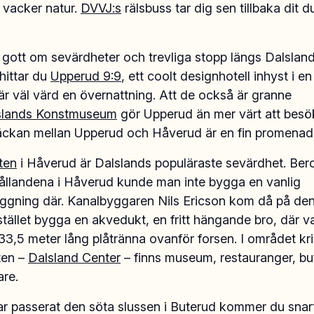
 i vacker natur.
DVVJ:s
rälsbuss tar dig sen tillbaka dit d
 gott om sevärdheter och trevliga stopp längs Dalsland
hittar du
Upperud 9:9
, ett coolt designhotell inhyst i 
är väl värd en övernattning. Att de också är granne
slands Konstmuseum
gör Upperud än mer värt att besö
räckan mellan Upperud och Håverud är en fin promena
ten
i Håverud är Dalslands populäraste sevärdhet. Be
ållandena i Håverud kunde man inte bygga en vanlig
äggning där. Kanalbyggaren Nils Ericson kom då på den
istället bygga en akvedukt, en fritt hängande bro, där v
 33,5 meter lång plåtränna ovanför forsen. I området kr
ten –
Dalsland Center
– finns museum, restauranger, bu
are.
r passerat den söta slussen i Buterud kommer du snart 