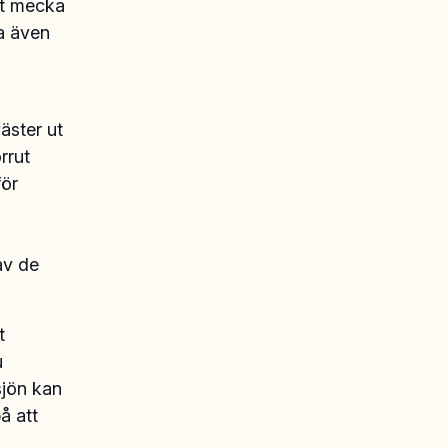
igt mecka
sa även
äster ut
orrut
för
av de
t
u
sjön kan
å att