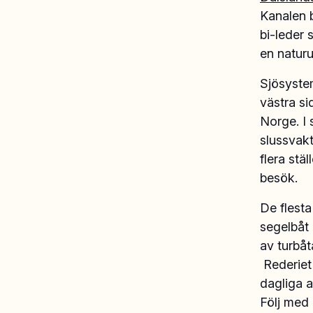
Kanalen b
bi-leder
en natur
Sjösystem
västra si
Norge. I 
slussvakt
flera stä
besök.
De flesta
segelbåt 
av turbåt
Rederie
dagliga 
Följ med