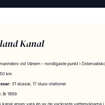
land Kanal
mannebro vid Vänern – nordligaste punkt i Östervallsk
50 km
ussar:
31 slussar, 17 sluss-stationer
:
år 1869
s kanal
anses vara en av de vackraste vattenvägarna i