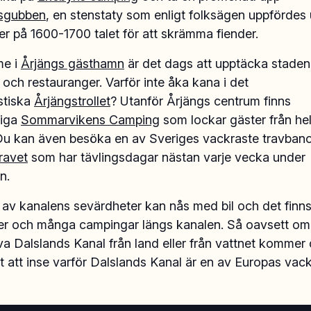
sgubben
, en stenstaty som enligt folksägen uppfördes
er på 1600-1700 talet för att skrämma fiender.
me i
Årjängs gästhamn
är det dags att upptäcka stade
och restauranger. Varför inte åka kana i det
stiska
Årjängstrollet
? Utanför Årjängs centrum finns
niga
Sommarvikens Camping
som lockar gäster från he
Du kan även besöka en av Sveriges vackraste travbano
ravet
som har tävlingsdagar nästan varje vecka under
n.
 av kanalens sevärdheter kan nås med bil och det finns
ser och många campingar längs kanalen. Så oavsett om 
va Dalslands Kanal från land eller från vattnet kommer 
t att inse varför Dalslands Kanal är en av Europas vack