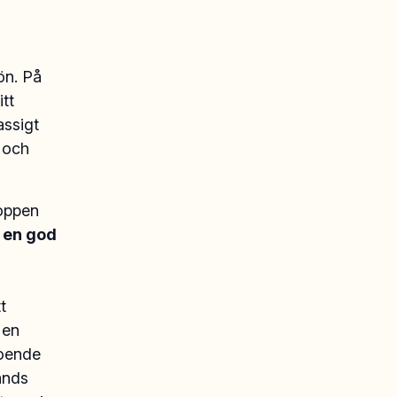
ön. På
tt
assigt
 och
roppen
 en god
u
t
 en
boende
ands