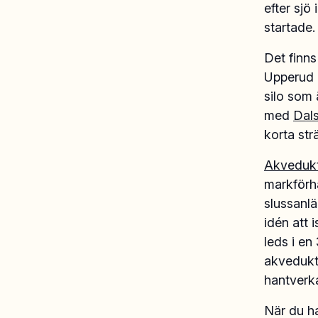
efter sjö
startade.
Det finns
Upperud 
silo som 
med
Dal
korta st
Akveduk
markförh
slussanl
idén att 
leds i en
akveduk
hantverk
När du ha